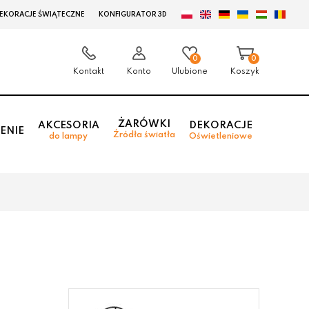
EKORACJE ŚWIĄTECZNE
KONFIGURATOR 3D
0
0
Kontakt
Konto
Ulubione
Koszyk
ŻARÓWKI
AKCESORIA
DEKORACJE
ENIE
Źródła światła
do lampy
Oświetleniowe