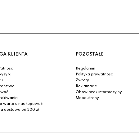
GA KLIENTA
POZOSTAŁE
atności
Regulamin
ysyłki
Polityka prywatności
yu
Zwroty
zeństwo
Reklamacje
ować
Obowiązek informacyjny
zekiwania
Mapa strony
o warto u nas kupować
 dostawa od 300 zł