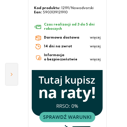
Kod produktu:
12191/Nowodvorski
Ean:
5903139121910
Czas realizacji od 3 do 5 dni
roboczych
Darmowa dostawa
więcej
14 dni na zwrot
więcej
Informacja
o bezpieczeństwie
więcej