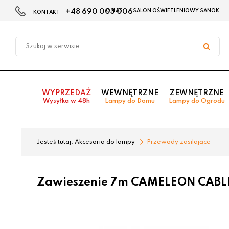
+48 690 003 006
O NAS
SALON OŚWIETLENIOWY SANOK
KONTAKT
Przejdź
Przejdź
do menu
do
głównego
menu
w
stopce
WYPRZEDAŻ
WEWNĘTRZNE
ZEWNĘTRZNE
Wysyłka w 48h
Lampy do Domu
Lampy do Ogrodu
Jesteś tutaj:
Akcesoria do lampy
Przewody zasilające
Zawieszenie 7m CAMELEON CABLE