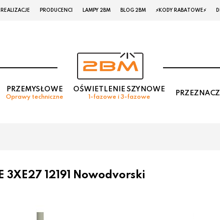
REALIZACJE
PRODUCENCI
LAMPY 2BM
BLOG 2BM
⚡KODY RABATOWE⚡
D
PRZEMYSŁOWE
OŚWIETLENIE SZYNOWE
PRZEZNACZ
Oprawy techniczne
1-fazowe i 3-fazowe
 3XE27 12191 Nowodvorski