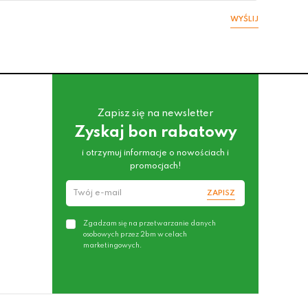
WYŚLIJ
Zapisz się na newsletter
Zyskaj bon rabatowy
i otrzymuj informacje o nowościach i
promocjach!
ZAPISZ
Zgadzam się na przetwarzanie danych
osobowych przez 2bm w celach
marketingowych.