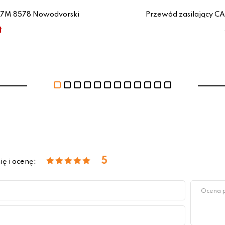
 7M 8578 Nowodvorski
Przewód zasilający 
ł
5
ię i ocenę: