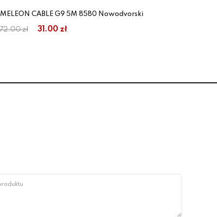
CAMELEON CABLE G9 5M 8580 Nowodvorski
Prz
31.00 zł
72.00 zł