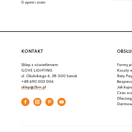
0 opinii i ocen
KONTAKT
OBSŁU
Sklep z oświetleniem
Formy pł
ILOVE LIGHTING
Koszty w
ul. Okulickiego 6, 38-500 Sanok
Raty Pa
+48 690 003 006
Bezpiec
sklep@2bm.pl
Jak kup
Czas oc
Dlaczeg
Darmowa