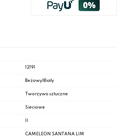
12191
Beżowy|Biały
Tworzywo sztuczne
Sieciowe
II
CAMELEON SANTANA L|M