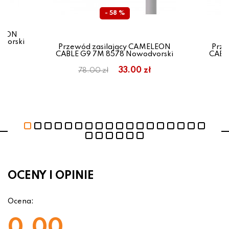
- 58 %
ELEON
vorski
Przewód zasilający CAMELEON
Prze
CABLE G9 7M 8578 Nowodvorski
CABL
33.00 zł
78.00 zł
OCENY I OPINIE
Ocena:
0.00