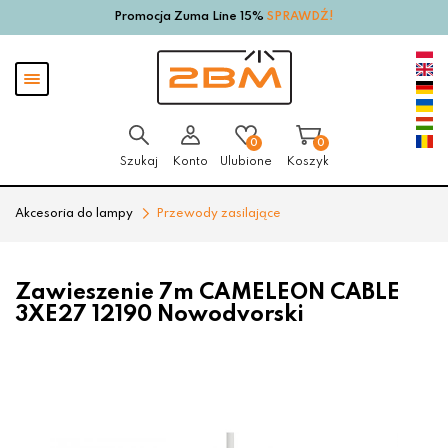
Promocja Zuma Line 15%
SPRAWDŹ!
Przejdź
Przejdź
do menu
do
głównego
menu
Pokaż
w
menu
stopce
0
0
Szukaj
Konto
Ulubione
Koszyk
Akcesoria do lampy
Przewody zasilające
Zawieszenie 7m CAMELEON CABLE
3XE27 12190 Nowodvorski