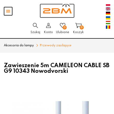
Przejdź
Przejdź
Pokaż
do menu
do
menu
głównego
menu
w
stopce
0
0
Szukaj
Konto
Ulubione
Koszyk
Akcesoria do lampy
Przewody zasilające
Zawieszenie 5m CAMELEON CABLE SB
G9 10343 Nowodvorski