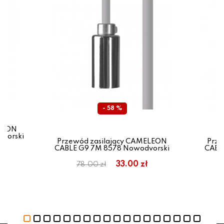
- 58 %
ELEON
vorski
Przewód zasilający CAMELEON
Prze
CABLE G9 7M 8578 Nowodvorski
CABL
33.00 zł
78.00 zł