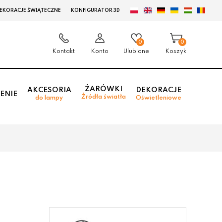
EKORACJE ŚWIĄTECZNE
KONFIGURATOR 3D
0
0
Kontakt
Konto
Ulubione
Koszyk
ŻARÓWKI
AKCESORIA
DEKORACJE
ENIE
Źródła światła
do lampy
Oświetleniowe