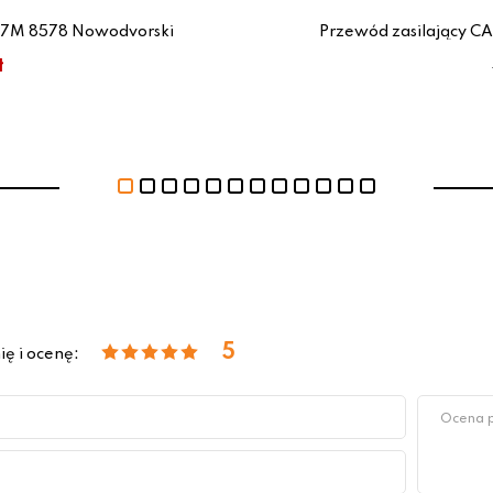
 7M 8578 Nowodvorski
Przewód zasilający 
ł
5
ię i ocenę: