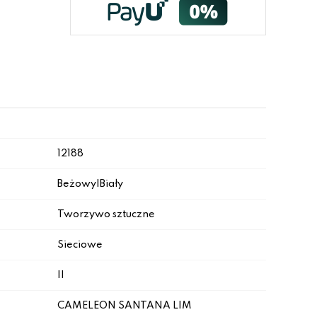
12188
Beżowy|Biały
Tworzywo sztuczne
Sieciowe
II
CAMELEON SANTANA L|M