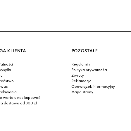
GA KLIENTA
POZOSTAŁE
atności
Regulamin
ysyłki
Polityka prywatności
yu
Zwroty
zeństwo
Reklamacje
ować
Obowiązek informacyjny
zekiwania
Mapa strony
o warto u nas kupować
 dostawa od 300 zł