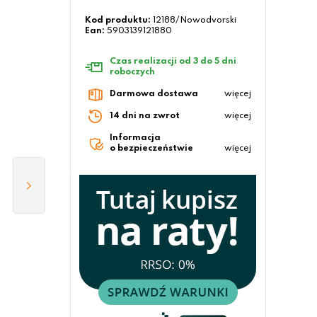
Kod produktu:
12188/Nowodvorski
Ean:
5903139121880
Czas realizacji od 3 do 5 dni
roboczych
Darmowa dostawa
więcej
14 dni na zwrot
więcej
Informacja
o bezpieczeństwie
więcej