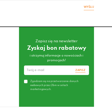
WYŚLIJ
Zapisz się na newsletter
Zyskaj bon rabatowy
i otrzymuj informacje o nowościach i
promocjach!
ZAPISZ
Zgadzam się na przetwarzanie danych
osobowych przez 2bm w celach
marketingowych.