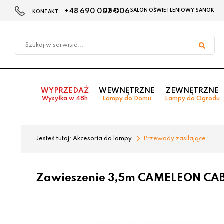
+48 690 003 006
O NAS
SALON OŚWIETLENIOWY SANOK
KONTAKT
Przejdź
Przejdź
do menu
do
głównego
menu
w
stopce
WYPRZEDAŻ
WEWNĘTRZNE
ZEWNĘTRZNE
Wysyłka w 48h
Lampy do Domu
Lampy do Ogrodu
Jesteś tutaj:
Akcesoria do lampy
Przewody zasilające
Zawieszenie 3,5m CAMELEON CAB