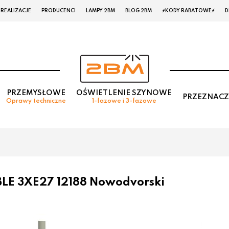
REALIZACJE
PRODUCENCI
LAMPY 2BM
BLOG 2BM
⚡KODY RABATOWE⚡
D
PRZEMYSŁOWE
OŚWIETLENIE SZYNOWE
PRZEZNACZ
Oprawy techniczne
1-fazowe i 3-fazowe
LE 3XE27 12188 Nowodvorski