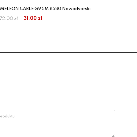
CAMELEON CABLE G9 5M 8580 Nowodvorski
Prz
31.00 zł
72.00 zł