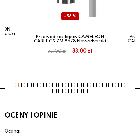
- 58 %
ELEON
vorski
Przewód zasilający CAMELEON
Prze
CABLE G9 7M 8578 Nowodvorski
CABL
33.00 zł
78.00 zł
OCENY I OPINIE
Ocena: