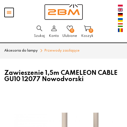
Przejdź
Przejdź
Pokaż
do menu
do
menu
głównego
menu
w
stopce
0
0
Szukaj
Konto
Ulubione
Koszyk
Akcesoria do lampy
Przewody zasilające
Zawieszenie 1,5m CAMELEON CABLE
GU10 12077 Nowodvorski