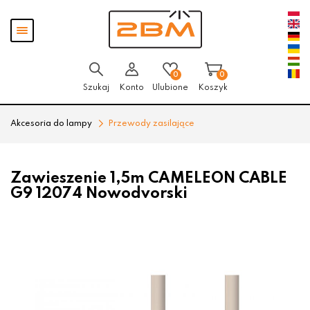
Przejdź
Przejdź
Pokaż
do menu
do
menu
głównego
menu
w
stopce
0
0
Szukaj
Konto
Ulubione
Koszyk
Akcesoria do lampy
Przewody zasilające
Zawieszenie 1,5m CAMELEON CABLE
G9 12074 Nowodvorski