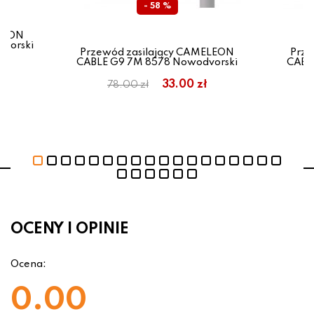
- 58 %
ELEON
vorski
Przewód zasilający CAMELEON
Prze
CABLE G9 7M 8578 Nowodvorski
CABL
33.00 zł
78.00 zł
OCENY I OPINIE
Ocena:
0.00