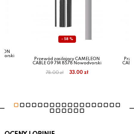
- 58 %
ELEON
vorski
Przewód zasilający CAMELEON
Prze
CABLE G9 7M 8578 Nowodvorski
CABL
33.00 zł
78.00 zł