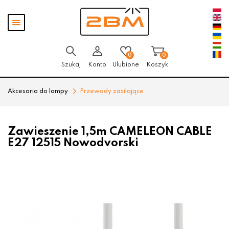
Przejdź
Przejdź
Pokaż
do menu
do
menu
głównego
menu
w
stopce
0
0
Szukaj
Konto
Ulubione
Koszyk
Akcesoria do lampy
Przewody zasilające
Zawieszenie 1,5m CAMELEON CABLE
E27 12515 Nowodvorski