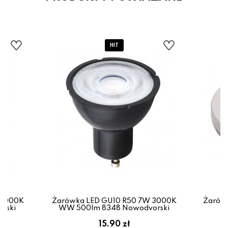
 4000K
Żarówka LED GU10 R50 7W 3000K
Żarów
rski
WW 500lm 8348 Nowodvorski
6
15.90 zł