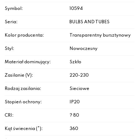
Symbol:
10594
Seria:
BULBS AND TUBES
Kolor producenta:
Transparentny bursztynowy
Styl:
Nowoczesny
Materiał dominujący:
Szkło
Zasilanie (V):
220-230
Rodzaj zasilania:
Sieciowe
Stopień ochrony:
IP20
CRI:
? 80
Kąt świecenia (°):
360