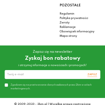
POZOSTAŁE
Regulamin
Polityka prywatności
Zwroty
Reklamacje
Obowiązek informacyjny
Mapa strony
Zapisz się na newsletter
Zyskaj bon rabatowy
i otrzymuj informacje o nowościach i promocjach!
ZAPISZ
Zgadzam się na przetwarzanie danych osobowych przez 2bm w celach
marketingowych.
© 2009-2023 - 2bm.pl | Wszelkie prawa zastrzeżone