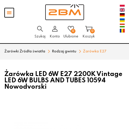
Przejdź
Przejdź
Pokaż
do menu
do
menu
głównego
menu
w
stopce
0
0
Szukaj
Konto
Ulubione
Koszyk
Żarówki Źródła światła
Rodzaj gwintu
Żarówka E27
Żarówka LED 6W E27 2200K Vintage
LED 6W BULBS AND TUBES 10594
Nowodvorski