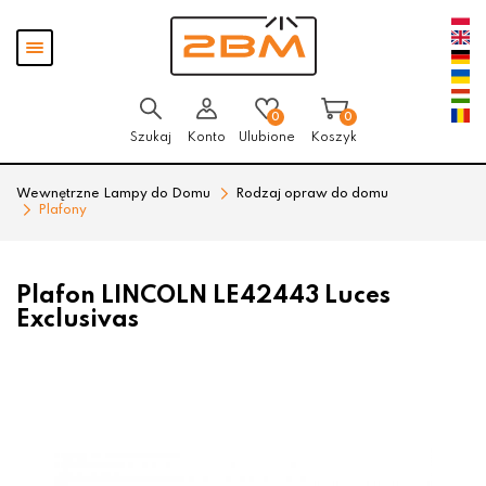
Przejdź
Przejdź
Pokaż
do menu
do
menu
głównego
menu
w
stopce
0
0
Szukaj
Konto
Ulubione
Koszyk
Wewnętrzne Lampy do Domu
Rodzaj opraw do domu
Plafony
Plafon LINCOLN LE42443 Luces
Exclusivas