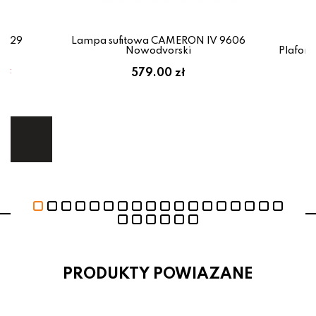
.0129
Lampa sufitowa CAMERON IV 9606
Nowodvorski
Plafon
em:
579.00 zł
ł
ej.
E
PRODUKTY POWIAZANE