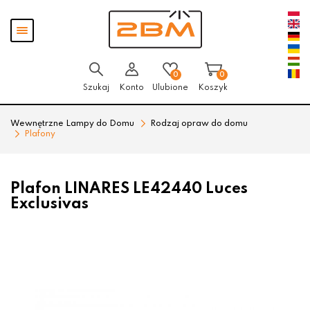
Przejdź
Przejdź
Pokaż
do menu
do
menu
głównego
menu
w
stopce
0
0
Szukaj
Konto
Ulubione
Koszyk
Wewnętrzne Lampy do Domu
Rodzaj opraw do domu
Plafony
Plafon LINARES LE42440 Luces
Exclusivas