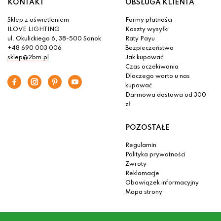
KONTAKT
OBSŁUGA KLIENTA
Sklep z oświetleniem
Formy płatności
ILOVE LIGHTING
Koszty wysyłki
ul. Okulickiego 6, 38-500 Sanok
Raty Payu
+48 690 003 006
Bezpieczeństwo
sklep@2bm.pl
Jak kupować
Czas oczekiwania
Dlaczego warto u nas
kupować
Darmowa dostawa od 300
zł
POZOSTAŁE
Regulamin
Polityka prywatności
Zwroty
Reklamacje
Obowiązek informacyjny
Mapa strony