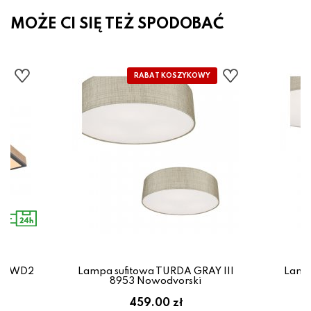
MOŻE CI SIĘ TEŻ SPODOBAĆ
080WD2
Lampa sufitowa TURDA GRAY III
Lamp
8953 Nowodvorski
ł
459.00 zł