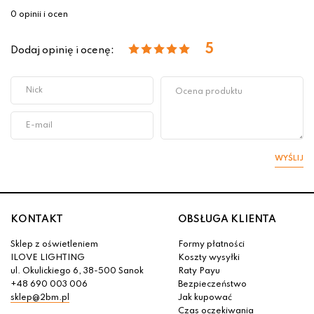
0 opinii i ocen
5
Dodaj opinię i ocenę:
WYŚLIJ
KONTAKT
OBSŁUGA KLIENTA
Sklep z oświetleniem
Formy płatności
ILOVE LIGHTING
Koszty wysyłki
ul. Okulickiego 6, 38-500 Sanok
Raty Payu
+48 690 003 006
Bezpieczeństwo
sklep@2bm.pl
Jak kupować
Czas oczekiwania