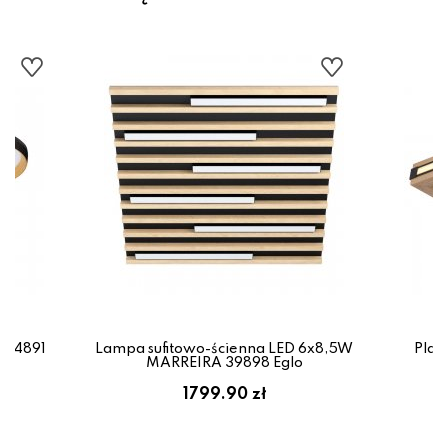
E44891
Lampa sufitowo-ścienna LED 6x8,5W
Plaf
MARREIRA 39898 Eglo
1799.90 zł