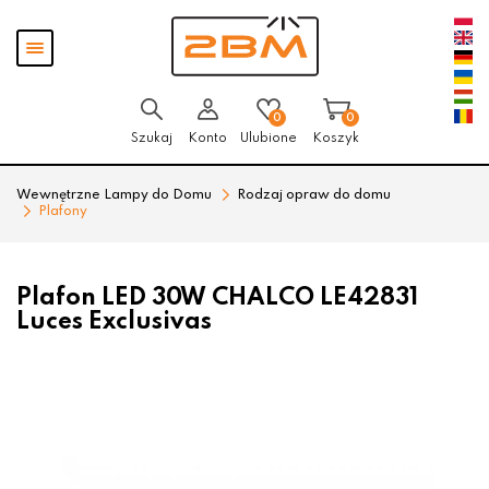
Przejdź
Przejdź
Pokaż
do menu
do
menu
głównego
menu
w
stopce
0
0
Szukaj
Konto
Ulubione
Koszyk
Wewnętrzne Lampy do Domu
Rodzaj opraw do domu
Plafony
Plafon LED 30W CHALCO LE42831
Luces Exclusivas