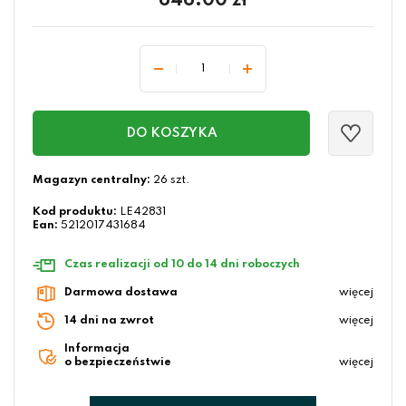
646.00
zł
DO KOSZYKA
Magazyn centralny:
26 szt.
Kod produktu:
LE42831
Ean:
5212017431684
Czas realizacji od 10 do 14 dni roboczych
Darmowa dostawa
więcej
14 dni na zwrot
więcej
Informacja
o bezpieczeństwie
więcej