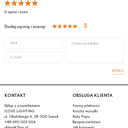
0 opinii i ocen
5
Dodaj opinię i ocenę:
WYŚLIJ
KONTAKT
OBSŁUGA KLIENTA
Sklep z oświetleniem
Formy płatności
ILOVE LIGHTING
Koszty wysyłki
ul. Okulickiego 6, 38-500 Sanok
Raty Payu
+48 690 003 006
Bezpieczeństwo
sklep@2bm.pl
Jak kupować