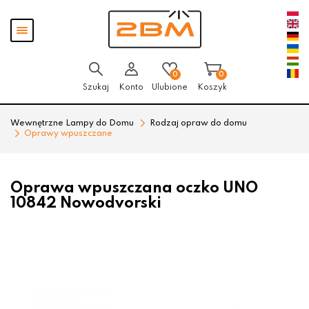
Przejdź
Przejdź
Pokaż
do menu
do
menu
głównego
menu
w
stopce
0
0
Szukaj
Konto
Ulubione
Koszyk
Wewnętrzne Lampy do Domu
Rodzaj opraw do domu
Oprawy wpuszczane
Oprawa wpuszczana oczko UNO
10842 Nowodvorski