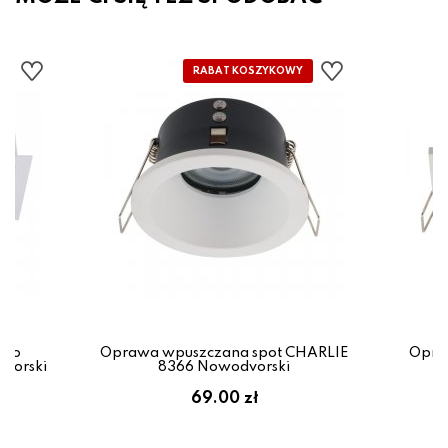
zko
Oprawa wpuszczana spot CHARLIE
Opra
vorski
8366 Nowodvorski
69.00 zł