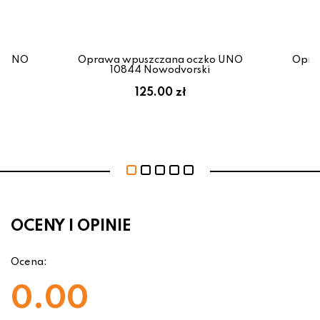
o UNO
Oprawa wpuszczana oczko UNO
Opra
10844 Nowodvorski
125.00 zł
OCENY I OPINIE
Ocena:
0.00