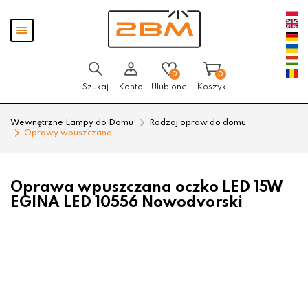
Przejdź
Przejdź
Pokaż
do menu
do
menu
głównego
menu
w
stopce
0
0
Szukaj
Konto
Ulubione
Koszyk
Wewnętrzne Lampy do Domu
Rodzaj opraw do domu
Oprawy wpuszczane
Oprawa wpuszczana oczko LED 15W
EGINA LED 10556 Nowodvorski