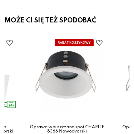
MOŻE CI SIĘ TEŻ SPODOBAĆ
zko
Oprawa wpuszczana spot CHARLIE
Opra
vorski
8366 Nowodvorski