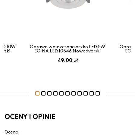
LED 10W
Oprawa wpuszczana oczko LED 5W
Oprawa
orski
EGINA LED 10546 Nowodvorski
EGIN
49.00 zł
OCENY I OPINIE
Ocena: