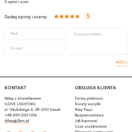
0 opinii i ocen
5
Dodaj opinię i ocenę:
WYŚLIJ
KONTAKT
OBSŁUGA KLIENTA
Sklep z oświetleniem
Formy płatności
ILOVE LIGHTING
Koszty wysyłki
ul. Okulickiego 6, 38-500 Sanok
Raty Payu
+48 690 003 006
Bezpieczeństwo
sklep@2bm.pl
Jak kupować
Czas oczekiwania