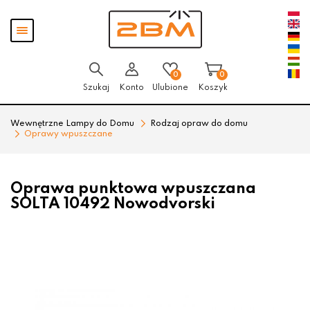
Przejdź
Przejdź
Pokaż
do menu
do
menu
głównego
menu
w
stopce
0
0
Szukaj
Konto
Ulubione
Koszyk
Wewnętrzne Lampy do Domu
Rodzaj opraw do domu
Oprawy wpuszczane
Oprawa punktowa wpuszczana
SOLTA 10492 Nowodvorski