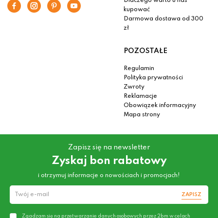
Dlaczego warto u nas
kupować
Darmowa dostawa od 300
zł
POZOSTAŁE
Regulamin
Polityka prywatności
Zwroty
Reklamacje
Obowiązek informacyjny
Mapa strony
Zapisz się na newsletter
Zyskaj bon rabatowy
i otrzymuj informacje o nowościach i promocjach!
ZAPISZ
Zgadzam się na przetwarzanie danych osobowych przez 2bm w celach