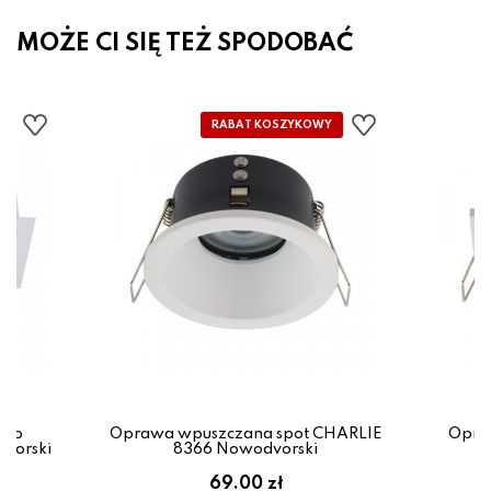
MOŻE CI SIĘ TEŻ SPODOBAĆ
zko
Oprawa wpuszczana spot CHARLIE
Opra
vorski
8366 Nowodvorski
69.00 zł