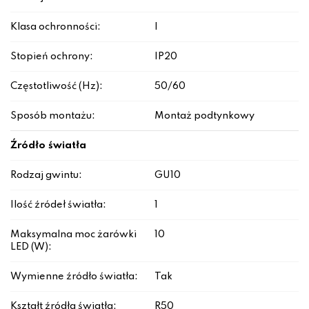
Klasa ochronności:
I
Stopień ochrony:
IP20
Częstotliwość (Hz):
50/60
Sposób montażu:
Montaż podtynkowy
Źródło światła
Rodzaj gwintu:
GU10
Ilość źródeł światła:
1
Maksymalna moc żarówki
10
LED (W):
Wymienne źródło światła:
Tak
Kształt źródła światła:
R50