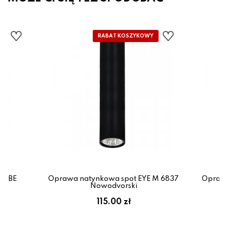
TIUBE
Oprawa natynkowa spot EYE M 6837
Oprawa
x
Nowodvorski
em:
115.00 zł
ł