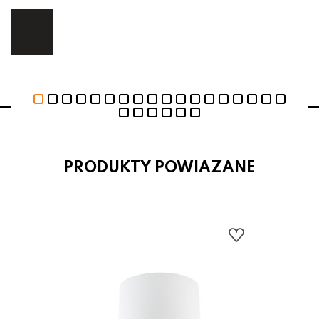
ej.
E
PRODUKTY POWIAZANE