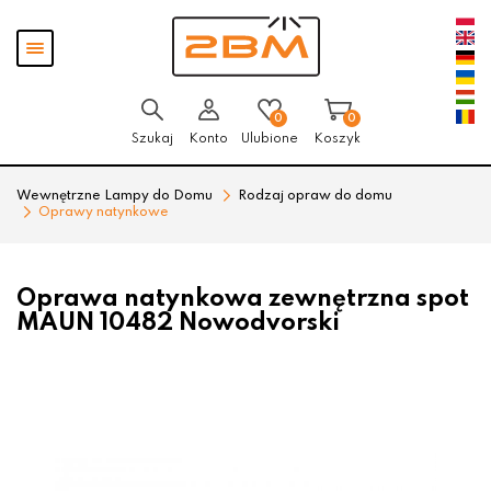
Przejdź
Przejdź
Pokaż
do menu
do
menu
głównego
menu
w
stopce
0
0
Szukaj
Konto
Ulubione
Koszyk
Wewnętrzne Lampy do Domu
Rodzaj opraw do domu
Oprawy natynkowe
Oprawa natynkowa zewnętrzna spot
MAUN 10482 Nowodvorski