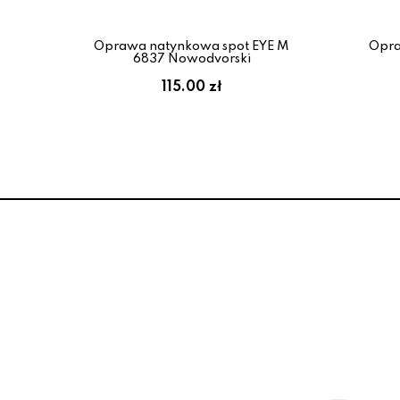
UBE
Oprawa natynkowa spot EYE M
Opra
6837 Nowodvorski
:
115.00 zł