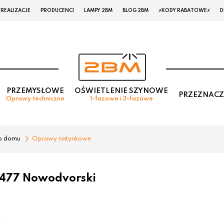
REALIZACJE
PRODUCENCI
LAMPY 2BM
BLOG 2BM
⚡KODY RABATOWE⚡
D
PRZEMYSŁOWE
OŚWIETLENIE SZYNOWE
PRZEZNACZ
Oprawy techniczne
1-fazowe i 3-fazowe
o domu
Oprawy natynkowe
0477 Nowodvorski