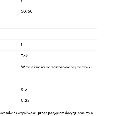
I
50/60
1
Tak
W zależności od zastosowanej żarówki
8.5
0.23
ichkolwiek wątpliwości, przed podjęciem decyzji, prosimy o