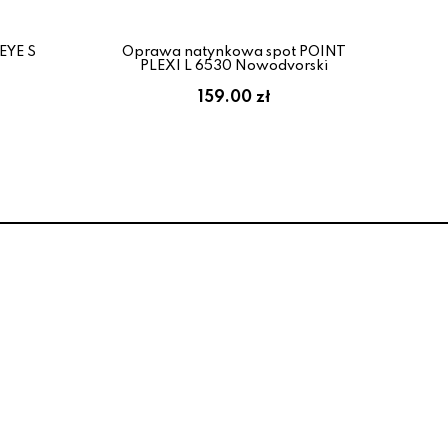
EYE S
Oprawa natynkowa spot POINT
Op
PLEXI L 6530 Nowodvorski
159.00 zł