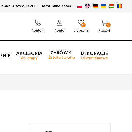
EKORACJE ŚWIĄTECZNE
KONFIGURATOR 3D
0
0
Kontakt
Konto
Ulubione
Koszyk
ŻARÓWKI
AKCESORIA
DEKORACJE
ENIE
Źródła światła
do lampy
Oświetleniowe