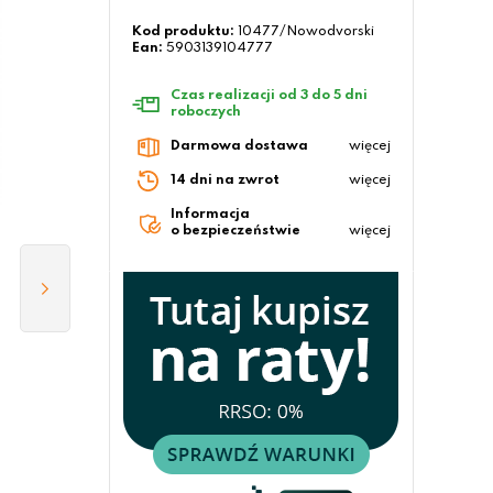
Kod produktu:
10477/Nowodvorski
Ean:
5903139104777
Czas realizacji od 3 do 5 dni
roboczych
Darmowa dostawa
więcej
14 dni na zwrot
więcej
Informacja
o bezpieczeństwie
więcej