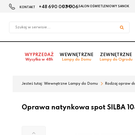
+48 690 003 006
O NAS
SALON OŚWIETLENIOWY SANOK
KONTAKT
Przejdź
Przejdź
do menu
do
głównego
menu
w
stopce
WYPRZEDAŻ
WEWNĘTRZNE
ZEWNĘTRZNE
Wysyłka w 48h
Lampy do Domu
Lampy do Ogrodu
Jesteś tutaj:
Wewnętrzne Lampy do Domu
Rodzaj opraw d
Oprawa natynkowa spot SILBA 1