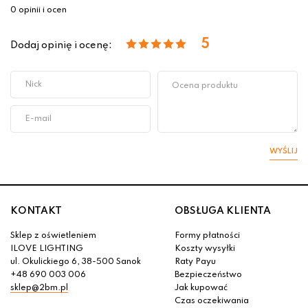
0 opinii i ocen
5
Dodaj opinię i ocenę:
WYŚLIJ
KONTAKT
OBSŁUGA KLIENTA
Sklep z oświetleniem
Formy płatności
ILOVE LIGHTING
Koszty wysyłki
ul. Okulickiego 6, 38-500 Sanok
Raty Payu
+48 690 003 006
Bezpieczeństwo
sklep@2bm.pl
Jak kupować
Czas oczekiwania