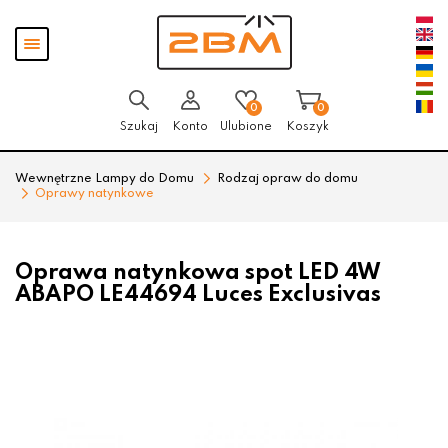
Przejdź
Przejdź
Pokaż
do menu
do
menu
głównego
menu
w
stopce
0
0
Szukaj
Konto
Ulubione
Koszyk
Wewnętrzne Lampy do Domu
Rodzaj opraw do domu
Oprawy natynkowe
Oprawa natynkowa spot LED 4W
ABAPO LE44694 Luces Exclusivas