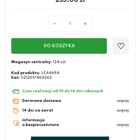
235.00
zł
DO KOSZYKA
Magazyn centralny:
124 szt.
Kod produktu:
LE44694
Ean:
5212017464262
Czas realizacji od 10 do 14 dni roboczych
Darmowa dostawa
więcej
14 dni na zwrot
więcej
Informacja
o bezpieczeństwie
więcej