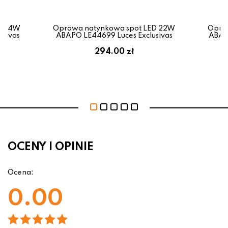
ED 4W
Oprawa natynkowa spot LED 22W
Opra
usivas
ABAPO LE44699 Luces Exclusivas
ABAPO
294.00 zł
OCENY I OPINIE
Ocena:
0.00