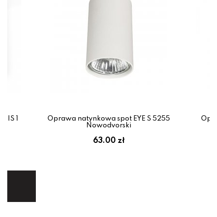
BIS 1
Oprawa natynkowa spot EYE S 5255
Opra
Nowodvorski
em:
63.00 zł
ł
ej.
E