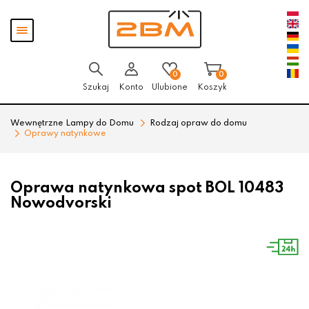
Przejdź
Przejdź
Pokaż
do menu
do
menu
głównego
menu
w
stopce
0
0
Szukaj
Konto
Ulubione
Koszyk
Wewnętrzne Lampy do Domu
Rodzaj opraw do domu
Oprawy natynkowe
Oprawa natynkowa spot BOL 10483
Nowodvorski