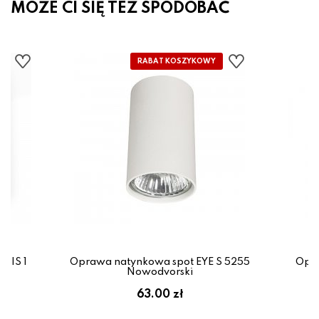
MOŻE CI SIĘ TEŻ SPODOBAĆ
BIS 1
Oprawa natynkowa spot EYE S 5255
Opra
Nowodvorski
em:
63.00 zł
ł