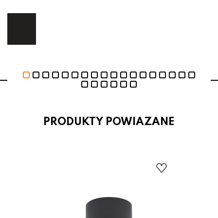
ej.
E
PRODUKTY POWIAZANE