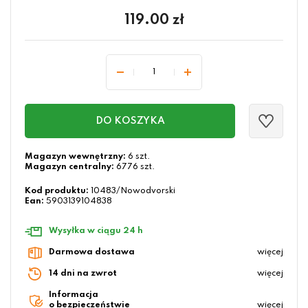
119.00
zł
DO KOSZYKA
Magazyn wewnętrzny:
6 szt.
Magazyn centralny:
6776 szt.
Kod produktu:
10483/Nowodvorski
Ean:
5903139104838
Wysyłka w ciągu 24 h
Darmowa dostawa
więcej
14 dni na zwrot
więcej
Informacja
o bezpieczeństwie
więcej