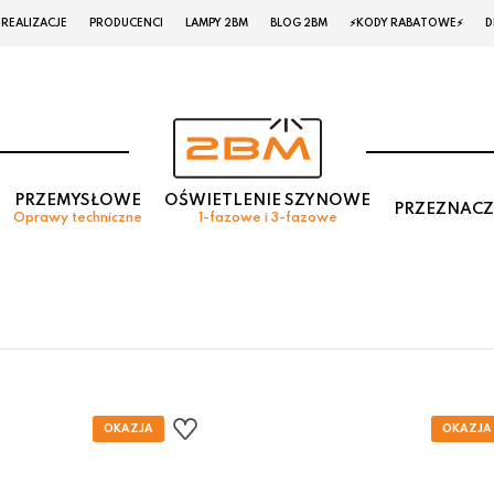
REALIZACJE
PRODUCENCI
LAMPY 2BM
BLOG 2BM
⚡KODY RABATOWE⚡
D
PRZEMYSŁOWE
OŚWIETLENIE SZYNOWE
PRZEZNACZ
Oprawy techniczne
1-fazowe i 3-fazowe