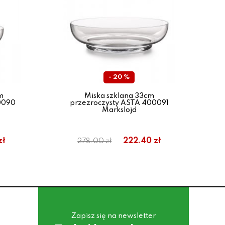
- 20 %
m
Miska szklana 33cm
0090
przezroczysty ASTA 400091
Markslojd
zł
222.40 zł
278.00 zł
Zapisz się na newsletter