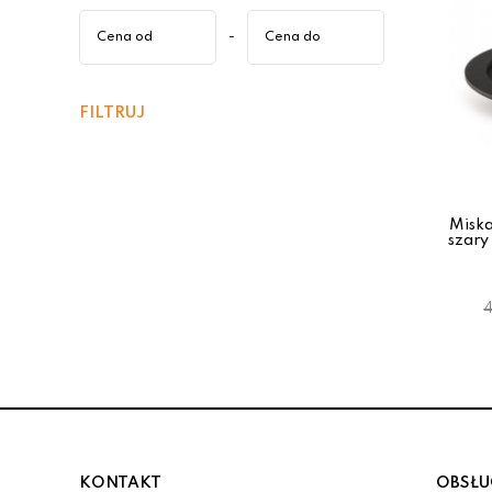
-
FILTRUJ
Misk
szar
4
KONTAKT
OBSŁU