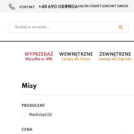
+48 690 003 006
O NAS
SALON OŚWIETLENIOWY SANOK
KONTAKT
Przejdź
Przejdź do
Przejdź
do menu
aktualności
do
głównego
menu
w
stopce
WYPRZEDAŻ
WEWNĘTRZNE
ZEWNĘTRZNE
Wysyłka w 48h
Lampy do Domu
Lampy do Ogrodu
Misy
PRODUCENT
Markslojd (3)
CENA