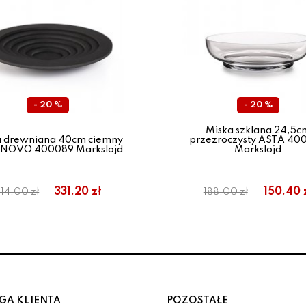
- 20 %
- 20 %
Miska szklana 24,5c
a drewniana 40cm ciemny
przezroczysty ASTA 40
y NOVO 400089 Markslojd
Markslojd
331.20 zł
150.40 
14.00 zł
188.00 zł
GA KLIENTA
POZOSTAŁE