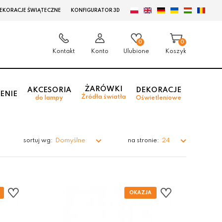
EKORACJE ŚWIĄTECZNE
KONFIGURATOR 3D
0
0
Kontakt
Konto
Ulubione
Koszyk
ŻARÓWKI
AKCESORIA
DEKORACJE
ENIE
Źródła światła
do lampy
Oświetleniowe
Domyślne
24
sortuj wg:
na stronie: