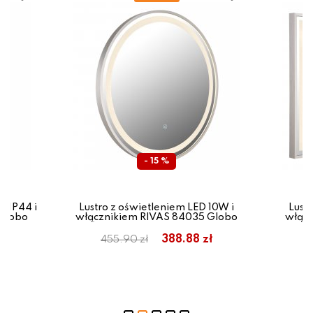
- 15 %
W IP44 i
Lustro z oświetleniem LED 10W i
Lust
Globo
włącznikiem RIVAS 84035 Globo
włącz
ł
388.88 zł
455.90 zł