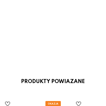
- 37 %
Lustro z oświetleniem LED 10W i
włącznikiem RIVAS 84036 Globo
277.90 zł
437.90 zł
PRODUKTY POWIAZANE