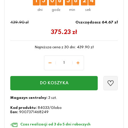
1
5
0
8
5
8
2
4
439.90 zł
Oszczędzasz 64.67 zł
375.23
zł
Najniższa cena z 30 dni:
439.90
zł
DO KOSZYKA
Magazyn centralny:
3 szt.
Kod produktu:
84033/Globo
Ean:
9007371468249
Czas realizacji od 3 do 5 dni roboczych