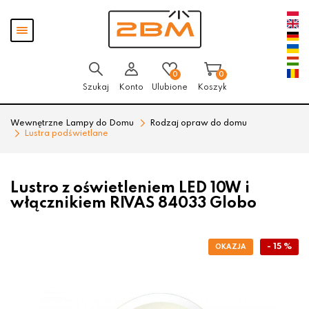
Przejdź
Przejdź
Pokaż
do menu
do
menu
głównego
menu
w
stopce
0
0
Szukaj
Konto
Ulubione
Koszyk
Wewnętrzne Lampy do Domu
Rodzaj opraw do domu
Lustra podświetlane
Lustro z oświetleniem LED 10W i
włącznikiem RIVAS 84033 Globo
- 15 %