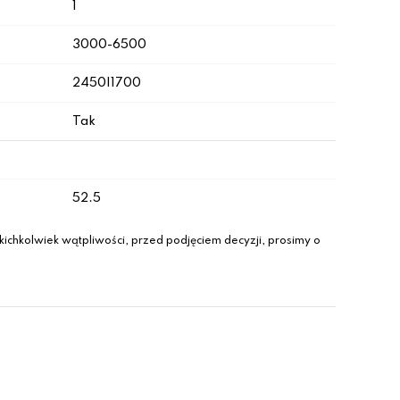
1
3000-6500
2450|1700
Tak
52.5
ichkolwiek wątpliwości, przed podjęciem decyzji, prosimy o