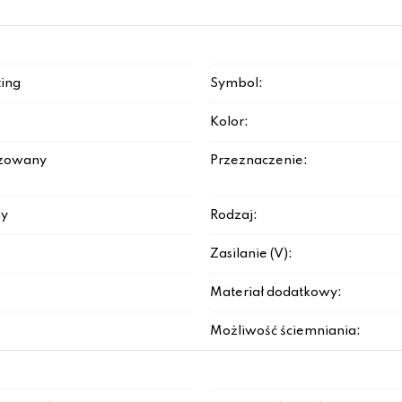
ting
Symbol:
Kolor:
izowany
Przeznaczenie:
y
Rodzaj:
Zasilanie (V):
Materiał dodatkowy:
Możliwość ściemniania: