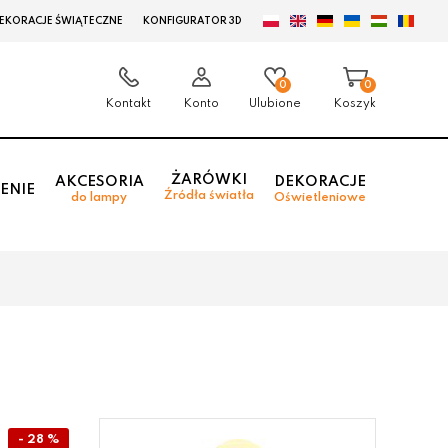
EKORACJE ŚWIĄTECZNE
KONFIGURATOR 3D
0
0
Kontakt
Konto
Ulubione
Koszyk
ŻARÓWKI
AKCESORIA
DEKORACJE
ENIE
Źródła światła
do lampy
Oświetleniowe
- 28 %