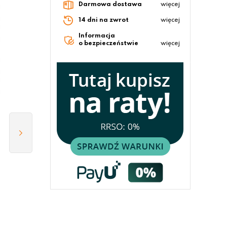
Darmowa dostawa
więcej
14 dni na zwrot
więcej
Informacja
o bezpieczeństwie
więcej