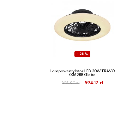
- 28 %
Lampowentylator LED 30W TRAVO
03628B Globo
594.17 zł
825.90 zł