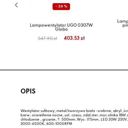
- 26 %
em -
Lamp
 z
Lampowentylator UGO 0307W
pi
lux
Globo
403.53 zł
547.90 zł
OPIS
Wentylator sufitowy, metal/tworzywo biało -srebrne, akryl, ś
barw, oświetlenie nocne, ust. czasu, zdal ster, moc silnika 18W
chłodzenie , grzanie, ?: 500mm, Wys: 175mm, LED 30W 230V
3000-6500K, 600-1000RPM