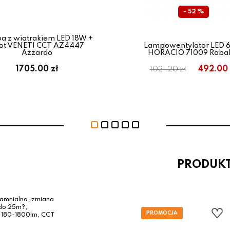
- 52 %
a z wiatrakiem LED 18W +
lot VENETI CCT AZ4447
Lampowentylator LED 
Azzardo
HORACIO 71009 Raba
1705.00 zł
492.00 
1021.20 zł
PRODUK
ciamnialna, zmiana
 do 25m?,
, 180-1800lm, CCT