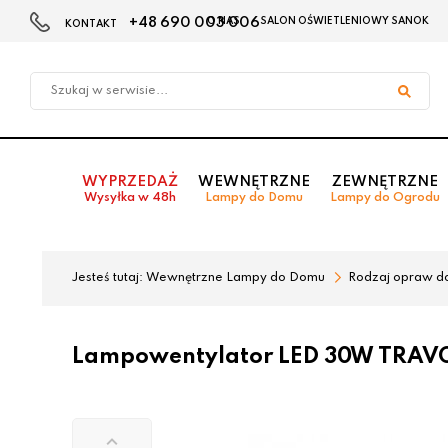
+48 690 003 006
O NAS
SALON OŚWIETLENIOWY SANOK
KONTAKT
Przejdź
Przejdź
do menu
do
głównego
menu
w
stopce
WYPRZEDAŻ
WEWNĘTRZNE
ZEWNĘTRZNE
Wysyłka w 48h
Lampy do Domu
Lampy do Ogrodu
Jesteś tutaj:
Wewnętrzne Lampy do Domu
Rodzaj opraw d
Lampowentylator LED 30W TRAV