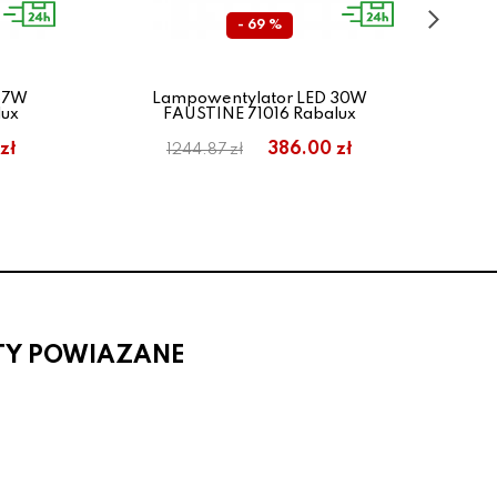
- 69 %
67W
Lampowentylator LED 30W
lux
FAUSTINE 71016 Rabalux
zł
386.00 zł
1244.87 zł
TY POWIAZANE