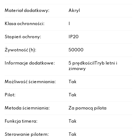
Materiał dodatkowy:
Akryl
Klasa ochronności:
I
Stopień ochrony:
IP20
Żywotność (h):
50000
Informacje dodatkowe:
5 prędkości|Tryb letni i
zimowy
Możliwość ściemniania:
Tak
Pilot:
Tak
Metoda ściemniania:
Za pomocą pilota
Funkcja timera:
Tak
Sterowanie pilotem:
Tak