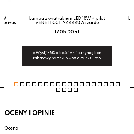
36W
Lampa z wiatrakiem LED 18W + pilot
La
lusivas
VENETI CCT AZ4448 Azzardo
H
1705.00 zł
1
⭐ Wyślij SMS o treści AZ i otrzymaj bon
rabatowy na zakup ⭐ ☎ 699 570 258
OCENY I OPINIE
Ocena: