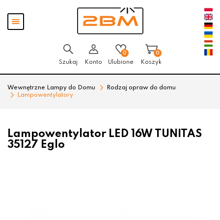
Przejdź
Przejdź
Pokaż
do menu
do
menu
głównego
menu
w
stopce
0
0
Szukaj
Konto
Ulubione
Koszyk
Wewnętrzne Lampy do Domu
Rodzaj opraw do domu
Lampowentylatory
Lampowentylator LED 16W TUNITAS
35127 Eglo