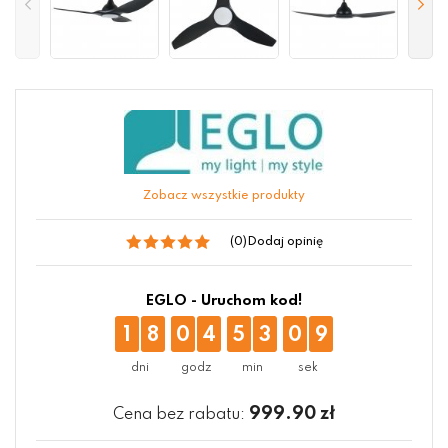
Zobacz wszystkie produkty
(0)
Dodaj opinię
EGLO - Uruchom kod!
1
8
0
4
5
3
0
9
999.90
zł
Cena bez rabatu: