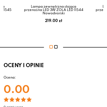
ąca
Lampa zewnętrzna stojąca
La
 11545
przenośna LED 3W ZOLA LED 11544
przeno
Nowodvorski
219.00 zł
OCENY I OPINIE
Ocena:
0.00