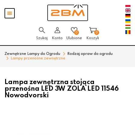
Przejdź
Przejdź
Pokaż
do menu
do
menu
głównego
menu
w
stopce
0
0
Szukaj
Konto
Ulubione
Koszyk
Zewnętrzne Lampy do Ogrodu
Rodzaj opraw do ogrodu
Lampy przenośne zewnętrzne
Lampa zewnętrzna stojąca
przenośna LED 3W ZOLA LED 11546
Nowodvorski