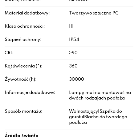
Rodzaj zasilania:
Sieciowe
Materiał dodatkowy:
Tworzywo sztuczne PC
Klasa ochronności:
III
Stopień ochrony:
IP54
CRI:
>90
Kąt świecenia (°):
360
Żywotność (h):
30000
Informacje dodatkowe:
Lampę można montować na
dwóch rodzajach podłoża
Sposób montażu:
Wolnostojący|Szpilka do
gruntu|Blacha do twardego
podłoża
Źródło światła