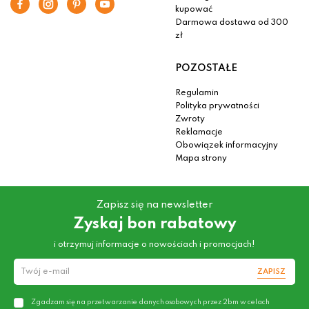
kupować
Darmowa dostawa od 300
zł
POZOSTAŁE
Regulamin
Polityka prywatności
Zwroty
Reklamacje
Obowiązek informacyjny
Mapa strony
Zapisz się na newsletter
Zyskaj bon rabatowy
i otrzymuj informacje o nowościach i promocjach!
ZAPISZ
Zgadzam się na przetwarzanie danych osobowych przez 2bm w celach