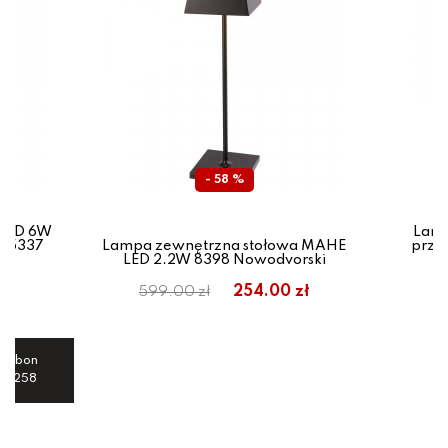
- 58 %
 LED 6W
Lamp
AZ5337
Lampa zewnętrzna stołowa MAHE
prze
LED 2.2W 8398 Nowodvorski
254.00 zł
599.00 zł
8
maj bon
70 258