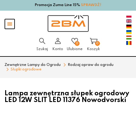
Promocja Zuma Line 15%
SPRAWDŹ!
Przejdź
Przejdź
do menu
do
głównego
menu
Pokaż
w
menu
stopce
0
0
Szukaj
Konto
Ulubione
Koszyk
Zewnętrzne Lampy do Ogrodu
Rodzaj opraw do ogrodu
Słupki ogrodowe
Lampa zewnętrzna słupek ogrodowy
LED 12W SLIT LED 11376 Nowodvorski