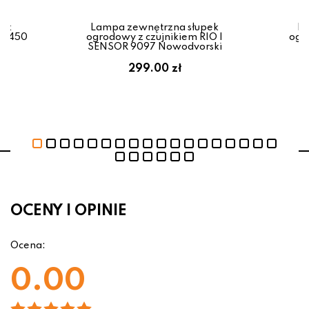
pek
Lampa zewnętrzna słupek
La
22-450
ogrodowy z czujnikiem RIO I
ogr
SENSOR 9097 Nowodvorski
299.00 zł
OCENY I OPINIE
Ocena:
0.00