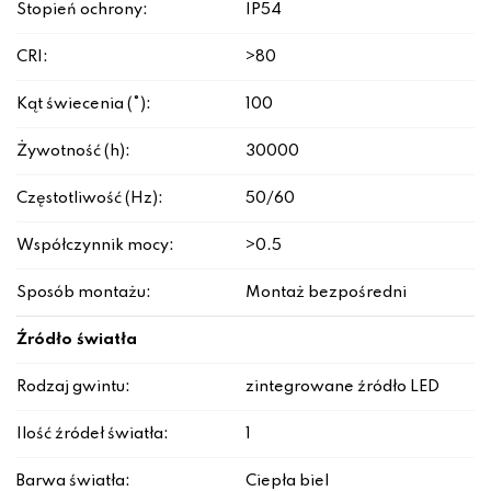
Stopień ochrony:
IP54
CRI:
>80
Kąt świecenia (°):
100
Żywotność (h):
30000
Częstotliwość (Hz):
50/60
Współczynnik mocy:
>0.5
Sposób montażu:
Montaż bezpośredni
Źródło światła
Rodzaj gwintu:
zintegrowane źródło LED
Ilość źródeł światła:
1
Barwa światła:
Ciepła biel