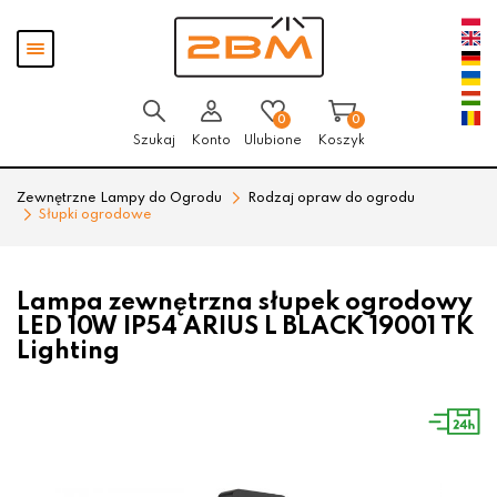
Przejdź
Przejdź
Pokaż
do menu
do
menu
głównego
menu
w
stopce
0
0
Szukaj
Konto
Ulubione
Koszyk
Zewnętrzne Lampy do Ogrodu
Rodzaj opraw do ogrodu
Słupki ogrodowe
Lampa zewnętrzna słupek ogrodowy
LED 10W IP54 ARIUS L BLACK 19001 TK
Lighting