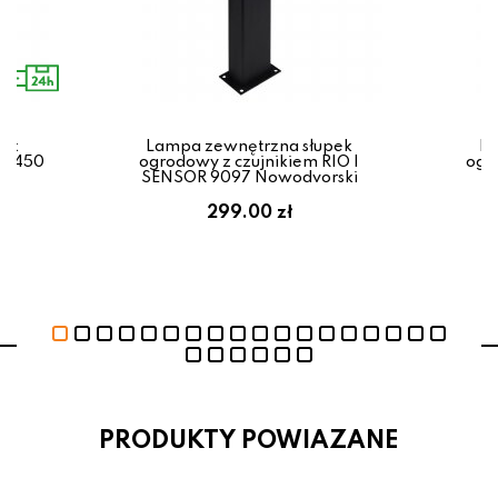
pek
Lampa zewnętrzna słupek
La
22-450
ogrodowy z czujnikiem RIO I
ogr
SENSOR 9097 Nowodvorski
299.00 zł
PRODUKTY POWIAZANE