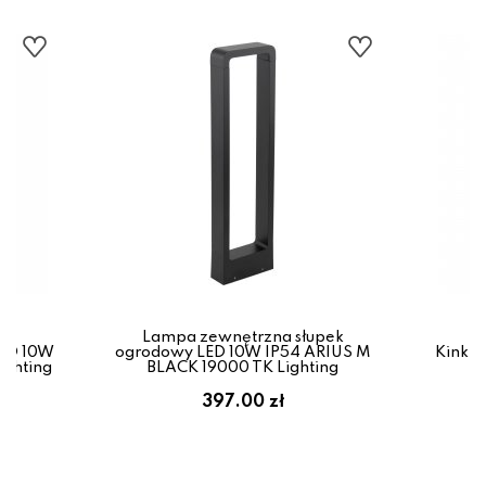
Lampa zewnętrzna słupek
LED 10W
ogrodowy LED 10W IP54 ARIUS M
Kinkie
ighting
BLACK 19000 TK Lighting
B
397.00 zł