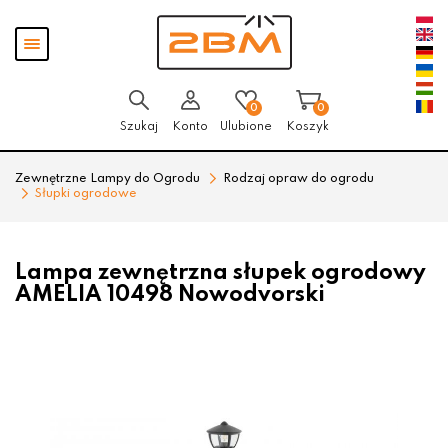
Przejdź
Przejdź
Pokaż
do menu
do
menu
głównego
menu
w
stopce
0
0
Szukaj
Konto
Ulubione
Koszyk
Zewnętrzne Lampy do Ogrodu
Rodzaj opraw do ogrodu
Słupki ogrodowe
Lampa zewnętrzna słupek ogrodowy
AMELIA 10498 Nowodvorski