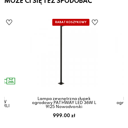
MOŻE CI SIĘ TEŻ SPODOBAĆ
pek
Lampa zewnętrzna słupek
La
,5W
ogrodowy PATHWAY LED 36W L
ogro
CARLI
9125 Nowodvorski
999.00 zł