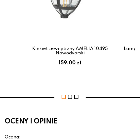
pek
97
Kinkiet zewnętrzny AMELIA 10495
Lampa 
Nowodvorski
159.00 zł
OCENY I OPINIE
Ocena: