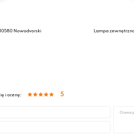
10580 Nowodvorski
Lampa zewnętrzna
5
ię i ocenę: