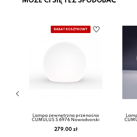
MOŻE CI SIĘ TEŻ SPODOBAĆ
śna
31
Lampa zewnętrzna przenośna
Lamp
CUMULUS S 6976 Nowodvorski
CUMU
279.00 zł