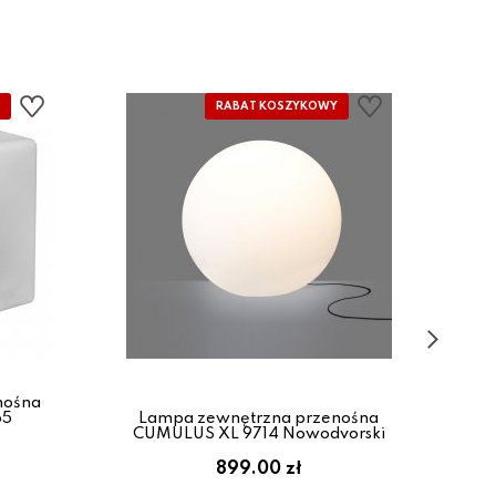
nośna
65
Lampa zewnętrzna przenośna
La
CUMULUS XL 9714 Nowodvorski
CU
899.00 zł