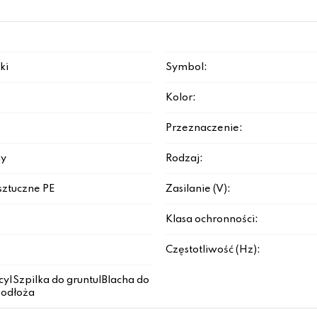
ki
Symbol:
Kolor:
Przeznaczenie:
y
Rodzaj:
ztuczne PE
Zasilanie (V):
Klasa ochronności:
Częstotliwość (Hz):
y|Szpilka do gruntu|Blacha do
podłoża