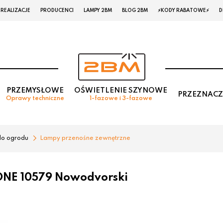
REALIZACJE
PRODUCENCI
LAMPY 2BM
BLOG 2BM
⚡KODY RABATOWE⚡
D
PRZEMYSŁOWE
OŚWIETLENIE SZYNOWE
PRZEZNACZ
Oprawy techniczne
1-fazowe i 3-fazowe
do ogrodu
Lampy przenośne zewnętrzne
ONE 10579 Nowodvorski