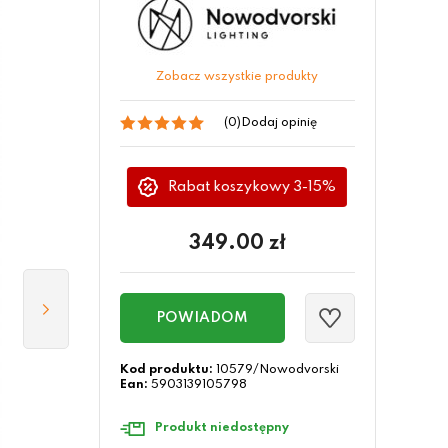
Zobacz wszystkie produkty
(0)
Dodaj opinię
Rabat koszykowy 3-15%
349.00
zł
POWIADOM
Kod produktu:
10579/Nowodvorski
Ean:
5903139105798
Produkt niedostępny