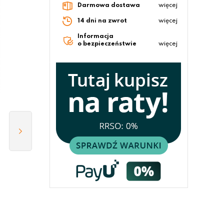
Darmowa dostawa
więcej
14 dni na zwrot
więcej
Informacja
o bezpieczeństwie
więcej