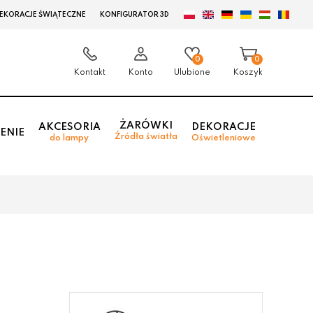
EKORACJE ŚWIĄTECZNE
KONFIGURATOR 3D
0
0
Kontakt
Konto
Ulubione
Koszyk
ŻARÓWKI
AKCESORIA
DEKORACJE
ENIE
Źródła światła
do lampy
Oświetleniowe