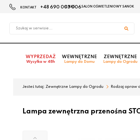
+48 690 003 006
O NAS
SALON OŚWIETLENIOWY SANOK
KONTAKT
Przejdź
Przejdź
do menu
do
głównego
menu
w
stopce
WYPRZEDAŻ
WEWNĘTRZNE
ZEWNĘTRZNE
Wysyłka w 48h
Lampy do Domu
Lampy do Ogrodu
Jesteś tutaj:
Zewnętrzne Lampy do Ogrodu
Rodzaj opraw 
Lampa zewnętrzna przenośna ST