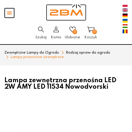
Przejdź
Przejdź
Pokaż
do menu
do
menu
głównego
menu
w
stopce
0
0
Szukaj
Konto
Ulubione
Koszyk
Zewnętrzne Lampy do Ogrodu
Rodzaj opraw do ogrodu
Lampy przenośne zewnętrzne
Lampa zewnętrzna przenośna LED
2W AMY LED 11534 Nowodvorski