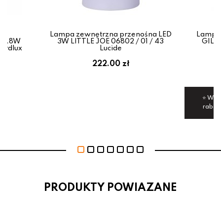
wa
Lampa zewnętrzna przenośna LED
Lampa 
D 2.8W
3W LITTLE JOE 06802 / 01 / 43
GILB
ordlux
Lucide
ł
222.00 zł
⭐ Wyśl
rabat
PRODUKTY POWIAZANE