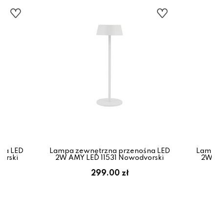
na LED
Lampa zewnętrzna przenośna LED
Lampa
orski
2W AMY LED 11531 Nowodvorski
2W A
299.00 zł