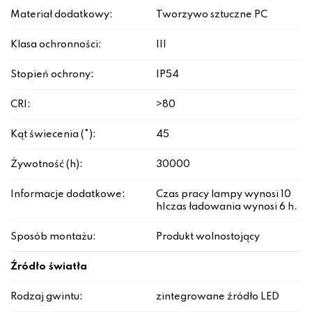
Materiał dodatkowy:
Tworzywo sztuczne PC
Klasa ochronności:
III
Stopień ochrony:
IP54
CRI:
>80
Kąt świecenia (°):
45
Żywotność (h):
30000
Informacje dodatkowe:
Czas pracy lampy wynosi 10
h|czas ładowania wynosi 6 h.
Sposób montażu:
Produkt wolnostojący
Źródło światła
Rodzaj gwintu:
zintegrowane źródło LED