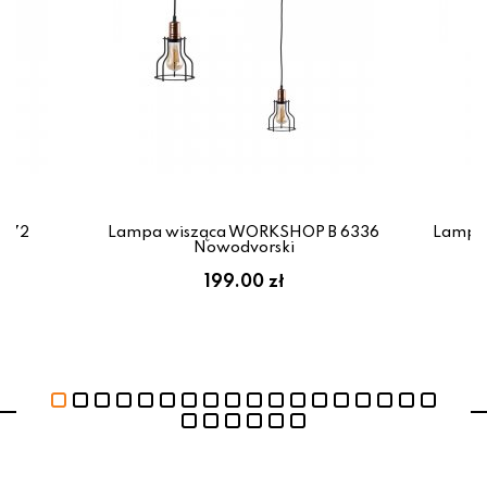
8672
Lampa wisząca WORKSHOP B 6336
Lampa
Nowodvorski
199.00 zł