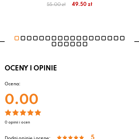
ł
49.50 zł
55.00 zł
OCENY I OPINIE
Ocena:
0.00
0 opinii i ocen
5
Dodaj opinię i ocenę: