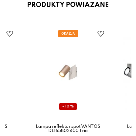
PRODUKTY POWIAZANE
- 10 %
TOS
Lampa reflektor spot VANTOS
Lam
DL165802400 Trio