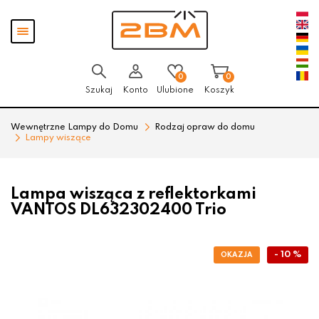
Przejdź
Przejdź
Pokaż
do menu
do
menu
głównego
menu
w
stopce
0
0
Szukaj
Konto
Ulubione
Koszyk
Wewnętrzne Lampy do Domu
Rodzaj opraw do domu
Lampy wiszące
Lampa wisząca z reflektorkami
VANTOS DL632302400 Trio
- 10 %