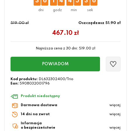
3
6
1
4
4
5
3
6
519.00 zł
Oszczędzasz 51.90 zł
467.10
zł
Najniższa cena z 30 dni:
519.00
zł
POWIADOM
Kod produktu:
DL632302400/Trio
Ean:
5908032001796
Produkt niedostępny
Darmowa dostawa
więcej
14 dni na zwrot
więcej
Informacja
o bezpieczeństwie
więcej