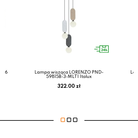
1666
Lampa wisząca LORENZO PND-
Lam
59815B-3-MLTI Italux
322.00 zł