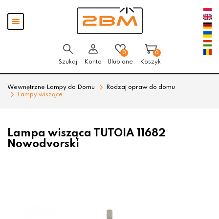
Przejdź
Przejdź
Pokaż
do menu
do
menu
głównego
menu
w
stopce
0
0
Szukaj
Konto
Ulubione
Koszyk
Wewnętrzne Lampy do Domu
Rodzaj opraw do domu
Lampy wiszące
Lampa wisząca TUTOIA 11682
Nowodvorski