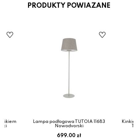
PRODUKTY POWIAZANE
cznikiem
Lampa podłogowa TUTOIA 11683
Kinkiet
ski
Nowodvorski
TU
699.00 zł