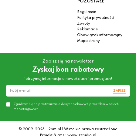
POZOSTAŁE
Regulamin
Polityka prywatności
Zwroty
Reklamacje
Obowiązek informacyjny
Mapa strony
Zapisz się na newsletter
Zyskaj bon rabatowy
i otrzymuj informacje o nowościach i promocjach!
ZAPISZ
Zgadzam się na przetwarzanie danych osobowych przez 2bm w celach
marketingowych.
© 2009-2023 - 2bm.pl | Wszelkie prawa zastrzeżone
Projekt & cms : www.zstudio.pl