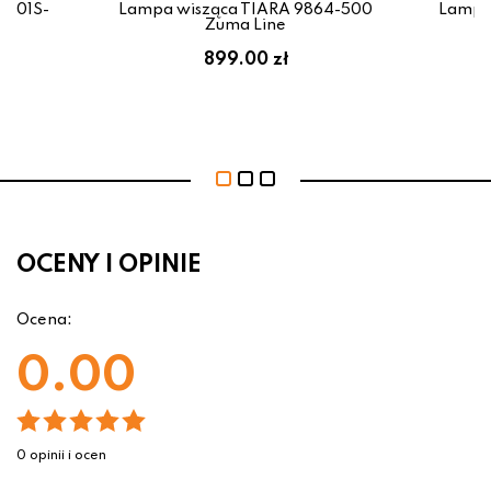
1-01S-
Lampa wisząca TIARA 9864-500
Lampa 
Zuma Line
899.00 zł
OCENY I OPINIE
Ocena:
0.00
0 opinii i ocen