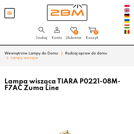
Przejdź
Przejdź
Pokaż
do menu
do
menu
głównego
menu
w
stopce
0
0
Szukaj
Konto
Ulubione
Koszyk
Wewnętrzne Lampy do Domu
Rodzaj opraw do domu
Lampy wiszące
Lampa wisząca TIARA P0221-08M-
F7AC Zuma Line