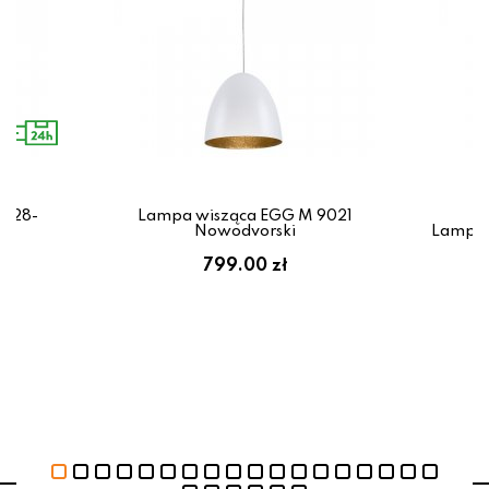
0528-
Lampa wisząca EGG M 9021
e
Nowodvorski
Lampa 
799.00 zł