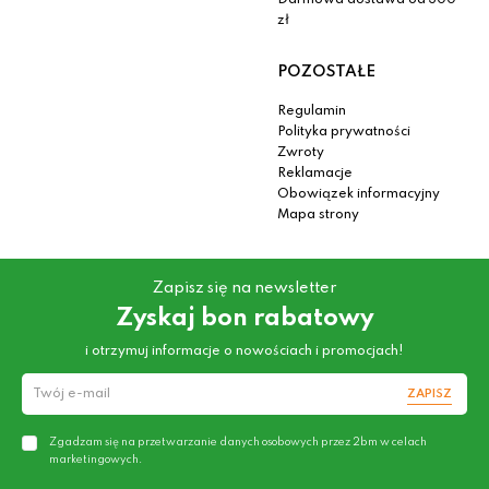
Darmowa dostawa od 300
zł
POZOSTAŁE
Regulamin
Polityka prywatności
Zwroty
Reklamacje
Obowiązek informacyjny
Mapa strony
Zapisz się na newsletter
Zyskaj bon rabatowy
i otrzymuj informacje o nowościach i promocjach!
ZAPISZ
Zgadzam się na przetwarzanie danych osobowych przez 2bm w celach
marketingowych.