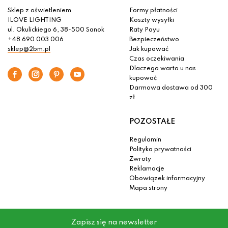
- 46 %
Lampa wisząca JAMIE 107532 Markslojd
349.99 zł
654.00 zł