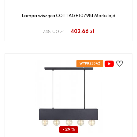
Lampa wisząca COTTAGE 107981 Markslojd
402.66 zł
748.00 zł
- 29 %