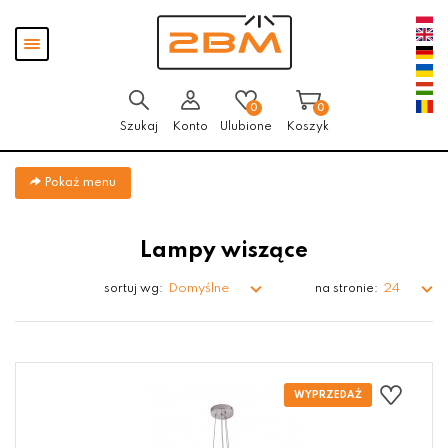
Przejdź
Przejdź do
Przejdź
Pokaż
do menu
aktualności
do
menu
głównego
menu
w
stopce
0
0
Szukaj
Konto
Ulubione
Koszyk
Pokaż menu
Lampy wiszące
Domyślne
24
sortuj wg:
na stronie: