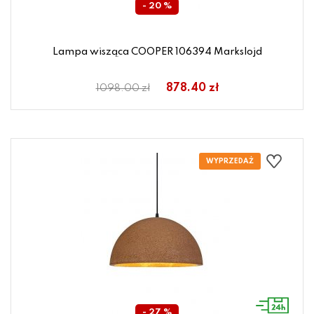
- 20 %
Lampa wisząca COOPER 106394 Markslojd
878.40 zł
1098.00 zł
- 27 %