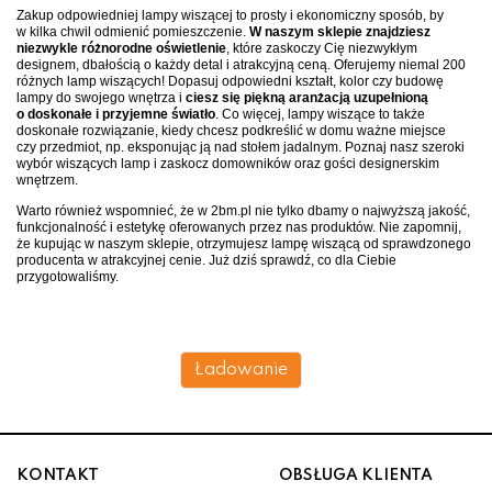
Zakup odpowiedniej lampy wiszącej to prosty i ekonomiczny sposób, by
w kilka chwil odmienić pomieszczenie.
W naszym sklepie znajdziesz
niezwykle różnorodne oświetlenie
, które zaskoczy Cię niezwykłym
designem, dbałością o każdy detal i atrakcyjną ceną. Oferujemy niemal 200
różnych lamp wiszących! Dopasuj odpowiedni kształt, kolor czy budowę
lampy do swojego wnętrza i
ciesz się piękną aranżacją uzupełnioną
o doskonałe i przyjemne światło
. Co więcej, lampy wiszące to także
doskonałe rozwiązanie, kiedy chcesz podkreślić w domu ważne miejsce
czy przedmiot, np. eksponując ją nad stołem jadalnym. Poznaj nasz szeroki
wybór wiszących lamp i zaskocz domowników oraz gości designerskim
wnętrzem.
Warto również wspomnieć, że w 2bm.pl nie tylko dbamy o najwyższą jakość,
funkcjonalność i estetykę oferowanych przez nas produktów. Nie zapomnij,
że kupując w naszym sklepie, otrzymujesz lampę wiszącą od sprawdzonego
producenta w atrakcyjnej cenie. Już dziś sprawdź, co dla Ciebie
przygotowaliśmy.