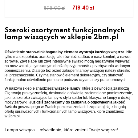
718.40 zł
898.00 zł
Szeroki asortyment funkcjonalnych
lamp wiszących w sklepie 2bm.pl
Oświetlenie stanowi niebagatelny element wystroju każdego wnętrza
. Nie
tylko ma uzupełniać aranżację, ale również zadbać o nasz komfort, a nawet
zdrowie. Zbyt słabe lub zbyt intensywne światło mogą negatywnie wpływać
na nasz wzrok, a tym samym obniżać przyjemność z przebywania w danym
pomieszczeniu. Dlatego też przed zakupem lampy wiszącej należy określić
jej przeznaczenie. Czy ma stanowić element dekoracyjny, czy stanowić
funkcjonalne oświetlenie pomocne podczas czytania czy prac domowych.
W naszym sklepie znajdziesz
wiszące lampy
, które z pewnością zaskoczą
Cię swoją praktycznością, doskonale doświetlą zaciemnione pomieszczenie,
jak np. szeroko zwisające lampy w stylu spider lub klasyczne lampy o dużej
mocy żarówki.
Już dziś zachęcamy do zadbania o odpowiednią jakość
światła
goszczącego w Twoich pomieszczeniach i zapoznaj się z bogatą
ofertą sprawdzonych i funkcjonalnych lamp wiszących, które znajdziesz
w 2bm.pl.
Lampa wisząca – oświetlenie, które zmieni Twoje wnętrze!