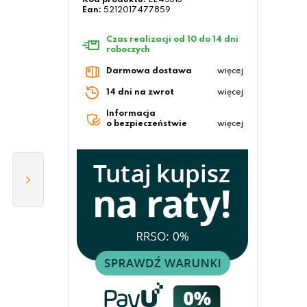
Kod produktu:
LE45313
Ean:
5212017477859
Czas realizacji od 10 do 14 dni
roboczych
Darmowa dostawa
więcej
14 dni na zwrot
więcej
Informacja
o bezpieczeństwie
więcej