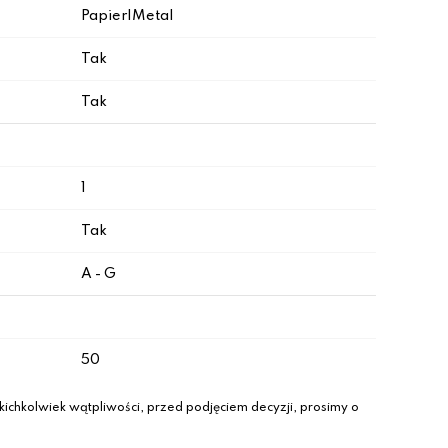
Papier|Metal
Tak
Tak
1
Tak
A - G
50
ichkolwiek wątpliwości, przed podjęciem decyzji, prosimy o