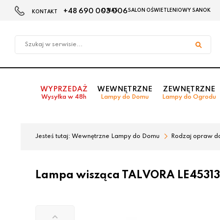
+48 690 003 006
O NAS
SALON OŚWIETLENIOWY SANOK
KONTAKT
Przejdź
Przejdź
do menu
do
głównego
menu
w
stopce
WYPRZEDAŻ
WEWNĘTRZNE
ZEWNĘTRZNE
Wysyłka w 48h
Lampy do Domu
Lampy do Ogrodu
Jesteś tutaj:
Wewnętrzne Lampy do Domu
Rodzaj opraw d
Lampa wisząca TALVORA LE45313 