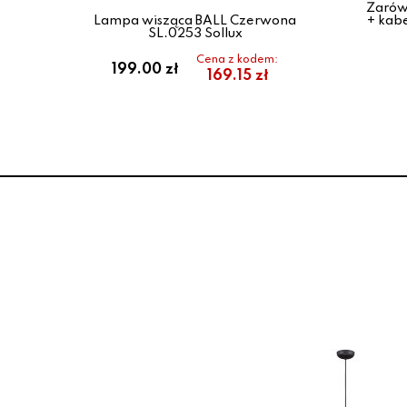
Żarów
CK
Lampa wisząca BALL Czerwona
+ kab
SL.0253 Sollux
Cena z kodem:
199.00 zł
169.15 zł