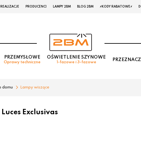
REALIZACJE
PRODUCENCI
LAMPY 2BM
BLOG 2BM
⚡KODY RABATOWE⚡
D
PRZEMYSŁOWE
OŚWIETLENIE SZYNOWE
PRZEZNACZ
Oprawy techniczne
1-fazowe i 3-fazowe
o domu
Lampy wiszące
Luces Exclusivas