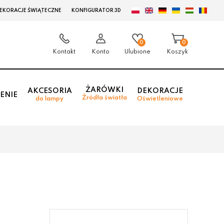
EKORACJE ŚWIĄTECZNE
KONFIGURATOR 3D
0
0
Kontakt
Konto
Ulubione
Koszyk
ŻARÓWKI
AKCESORIA
DEKORACJE
ENIE
Źródła światła
do lampy
Oświetleniowe