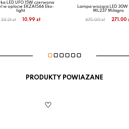
ka LED UFO 15W czerwona
el w oplocie EKZA1566 Eko-
Lampa wisząca LED 30W
light
ML237 Milagro
10.99 zł
271.00 
33.21 zł
475.00 zł
PRODUKTY POWIAZANE