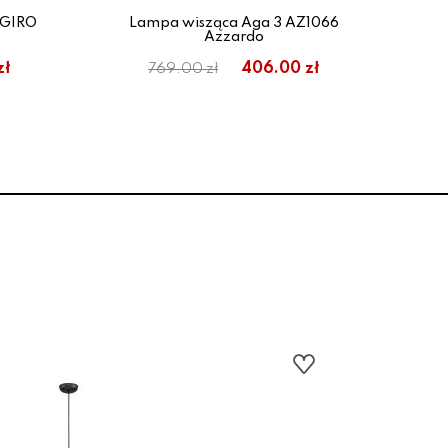
 GIRO
Lampa wisząca Aga 3 AZ1066
La
Azzardo
zł
406.00 zł
769.00 zł