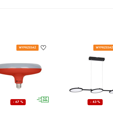
- 67 %
- 43 %