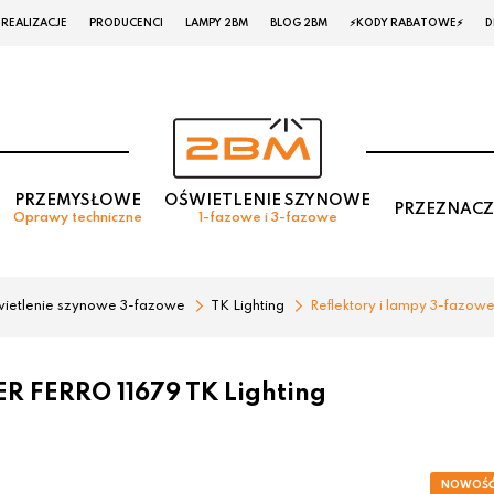
REALIZACJE
PRODUCENCI
LAMPY 2BM
BLOG 2BM
⚡KODY RABATOWE⚡
D
PRZEMYSŁOWE
OŚWIETLENIE SZYNOWE
PRZEZNACZ
Oprawy techniczne
1-fazowe i 3-fazowe
ietlenie szynowe 3-fazowe
TK Lighting
Reflektory i lampy 3-fazow
R FERRO 11679 TK Lighting