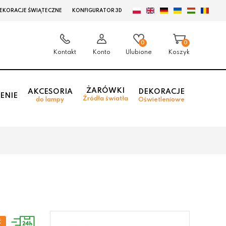
EKORACJE ŚWIĄTECZNE
KONFIGURATOR 3D
0
0
Kontakt
Konto
Ulubione
Koszyk
ŻARÓWKI
AKCESORIA
DEKORACJE
ENIE
Źródła światła
do lampy
Oświetleniowe
e