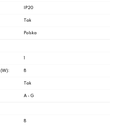
IP20
Tak
Polska
1
 (W):
8
Tak
A - G
8