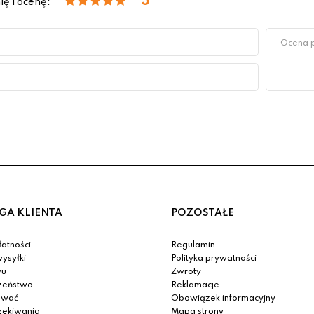
5
ię i ocenę:
GA KLIENTA
POZOSTAŁE
atności
Regulamin
ysyłki
Polityka prywatności
yu
Zwroty
zeństwo
Reklamacje
ować
Obowiązek informacyjny
zekiwania
Mapa strony