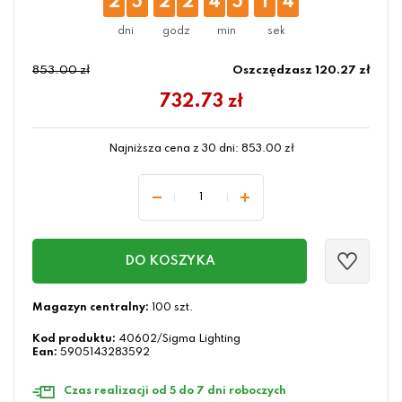
2
5
2
2
4
5
1
3
853.00 zł
Oszczędzasz 120.27 zł
732.73
zł
Najniższa cena z 30 dni:
853.00
zł
DO KOSZYKA
Magazyn centralny:
100 szt.
Kod produktu:
40602/Sigma Lighting
Ean:
5905143283592
Czas realizacji od 5 do 7 dni roboczych