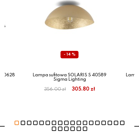
- 14 %
 40628
Lampa sufitowa SOLARIS S 40589
Lampa
Sigma Lighting
zł
305.80 zł
356.00 zł