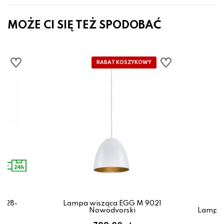
MOŻE CI SIĘ TEŻ SPODOBAĆ
0528-
Lampa wisząca EGG M 9021
e
Nowodvorski
Lampa 