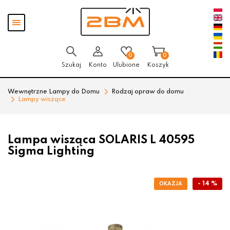
Przejdź
Przejdź
Pokaż
do menu
do
menu
głównego
menu
w
stopce
0
0
Szukaj
Konto
Ulubione
Koszyk
Wewnętrzne Lampy do Domu
Rodzaj opraw do domu
Lampy wiszące
Lampa wisząca SOLARIS L 40595
Sigma Lighting
- 14 %