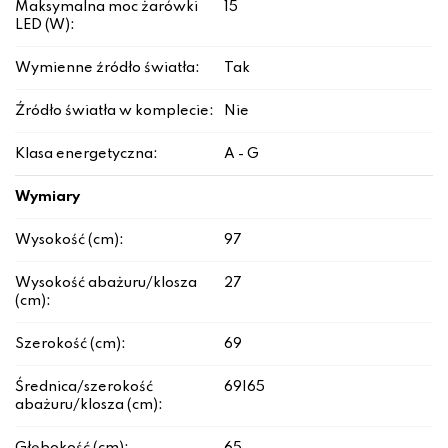
Maksymalna moc żarówki
15
LED (W):
Wymienne źródło światła:
Tak
Źródło światła w komplecie:
Nie
Klasa energetyczna:
A - G
Wymiary
Wysokość (cm):
97
Wysokość abażuru/klosza
27
(cm):
Szerokość (cm):
69
Średnica/szerokość
69|65
abażuru/klosza (cm):