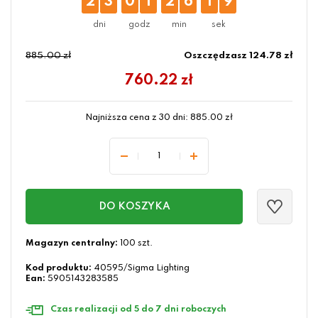
2
3
0
1
2
6
1
8
885.00 zł
Oszczędzasz 124.78 zł
760.22
zł
Najniższa cena z 30 dni:
885.00
zł
DO KOSZYKA
Magazyn centralny:
100 szt.
Kod produktu:
40595/Sigma Lighting
Ean:
5905143283585
Czas realizacji od 5 do 7 dni roboczych