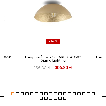
- 14 %
 40628
Lampa sufitowa SOLARIS S 40589
Lampa
Sigma Lighting
zł
305.80 zł
356.00 zł