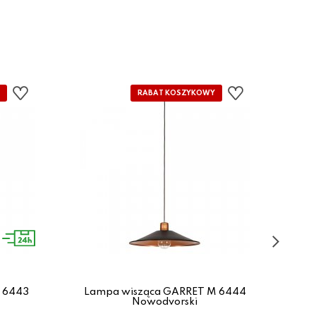
 6443
Lampa wisząca GARRET M 6444
L
Nowodvorski