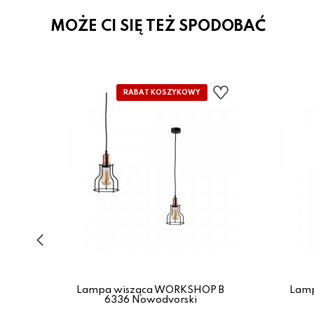
MOŻE CI SIĘ TEŻ SPODOBAĆ
1
Lampa wisząca WORKSHOP B
Lam
6336 Nowodvorski