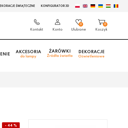
EKORACJE ŚWIĄTECZNE
KONFIGURATOR 3D
0
0
Kontakt
Konto
Ulubione
Koszyk
ŻARÓWKI
AKCESORIA
DEKORACJE
ENIE
Źródła światła
do lampy
Oświetleniowe
- 44 %