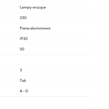
Lampy wiszące
230
Piana aluminiowa
IP20
50
3
Tak
A - G