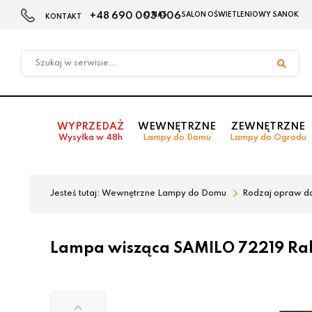
+48 690 003 006
O NAS
SALON OŚWIETLENIOWY SANOK
KONTAKT
Przejdź
Przejdź
do menu
do
głównego
menu
w
stopce
WYPRZEDAŻ
WEWNĘTRZNE
ZEWNĘTRZNE
Wysyłka w 48h
Lampy do Domu
Lampy do Ogrodu
Jesteś tutaj:
Wewnętrzne Lampy do Domu
Rodzaj opraw d
Lampa wisząca SAMILO 72219 Ra