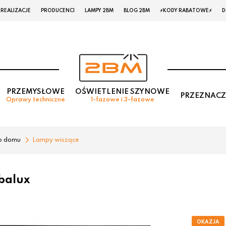
REALIZACJE
PRODUCENCI
LAMPY 2BM
BLOG 2BM
⚡KODY RABATOWE⚡
D
PRZEMYSŁOWE
OŚWIETLENIE SZYNOWE
PRZEZNACZ
Oprawy techniczne
1-fazowe i 3-fazowe
o domu
Lampy wiszące
balux