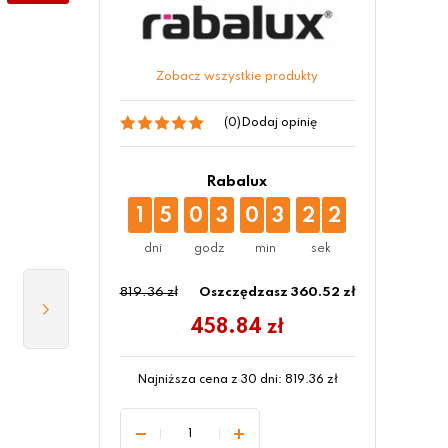
Zobacz wszystkie produkty
(0)
Dodaj opinię
Rabalux
1
5
0
3
0
3
2
1
819.36 zł
Oszczędzasz 360.52 zł
458.84
zł
Najniższa cena z 30 dni:
819.36
zł