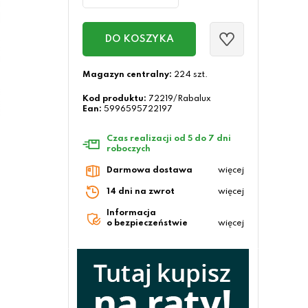
DO KOSZYKA
Magazyn centralny:
224 szt.
Kod produktu:
72219/Rabalux
Ean:
5996595722197
Czas realizacji od 5 do 7 dni
roboczych
Darmowa dostawa
więcej
14 dni na zwrot
więcej
Informacja
o bezpieczeństwie
więcej