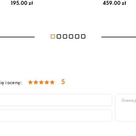
195.00 zł
459.00 zł
5
ię i ocenę: