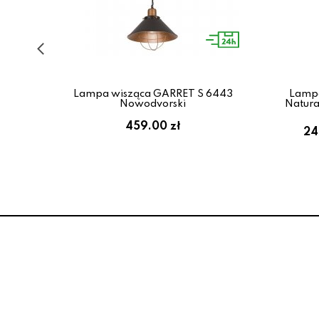
Lampa wisząca GARRET S 6443
Lampa
llux
Nowodvorski
Natura
:
459.00 zł
24