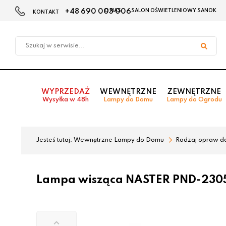
+48 690 003 006
O NAS
SALON OŚWIETLENIOWY SANOK
KONTAKT
Przejdź
Przejdź
do menu
do
głównego
menu
w
stopce
WYPRZEDAŻ
WEWNĘTRZNE
ZEWNĘTRZNE
Wysyłka w 48h
Lampy do Domu
Lampy do Ogrodu
Jesteś tutaj:
Wewnętrzne Lampy do Domu
Rodzaj opraw d
Lampa wisząca NASTER PND-2305