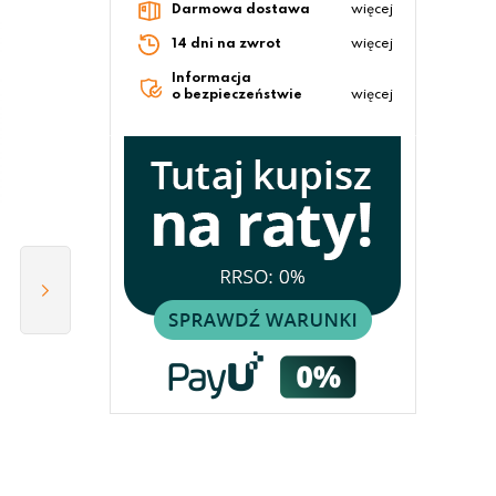
Darmowa dostawa
więcej
14 dni na zwrot
więcej
Informacja
o bezpieczeństwie
więcej