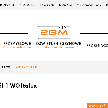
REALIZACJE
PRODUCENCI
LAMPY 2BM
BLOG 2BM
⚡KODY RABATOWE⚡
D
PRZEMYSŁOWE
OŚWIETLENIE SZYNOWE
PRZEZNACZ
Oprawy techniczne
1-fazowe i 3-fazowe
o domu
Lampy wiszące
1-1-WO Italux