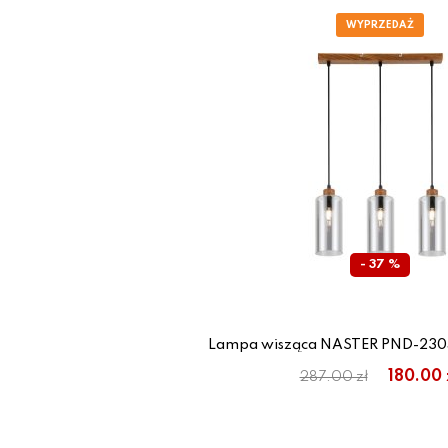
- 37 %
Lampa wisząca NASTER PND-2305
180.00 
287.00 zł