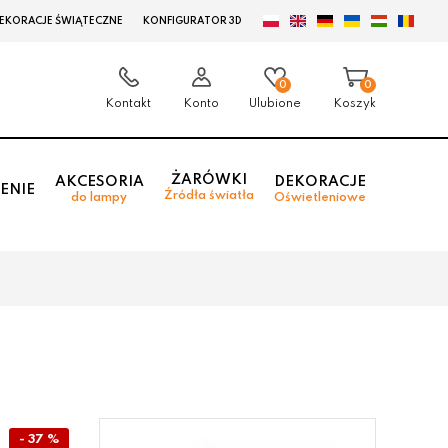
EKORACJE ŚWIĄTECZNE
KONFIGURATOR 3D
0
0
Kontakt
Konto
Ulubione
Koszyk
ŻARÓWKI
AKCESORIA
DEKORACJE
ENIE
Źródła światła
do lampy
Oświetleniowe
- 37 %