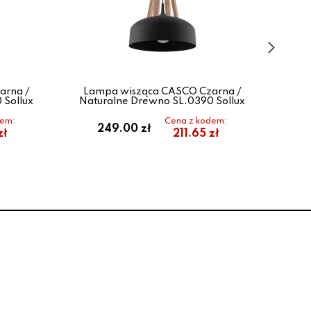
arna /
Lampa wisząca CASCO Czarna /
L
 Sollux
Naturalne Drewno SL.0390 Sollux
dem:
Cena z kodem:
249.00 zł
zł
211.65 zł