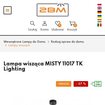
Przejdź
Przejdź
Pokaż
do menu
do
menu
głównego
menu
w
stopce
0
0
Szukaj
Konto
Ulubione
Koszyk
Wewnętrzne Lampy do Domu
Rodzaj opraw do domu
Lampy wiszące
Lampa wisząca MISTY 11017 TK
Lighting
- 27 %