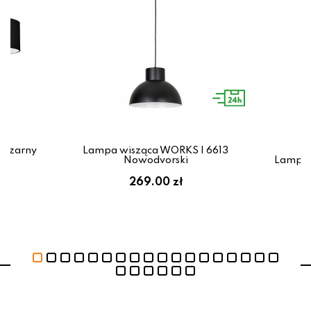
 czarny
Lampa wisząca WORKS I 6613
Nowodvorski
Lampa 
269.00 zł