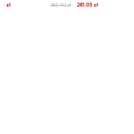
74 zł
281.05 zł
385.00 zł