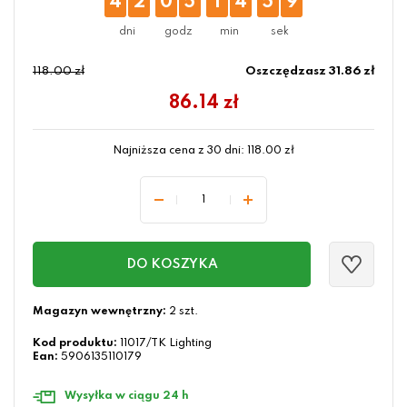
4
2
0
5
1
4
5
8
118.00 zł
Oszczędzasz 31.86 zł
86.14
zł
Najniższa cena z 30 dni:
118.00
zł
DO KOSZYKA
Magazyn wewnętrzny:
2 szt.
Kod produktu:
11017/TK Lighting
Ean:
5906135110179
Wysyłka w ciągu 24 h