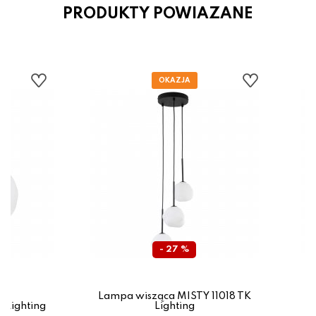
PRODUKTY POWIAZANE
- 27 %
Lampa wisząca MISTY 11018 TK
L
K Lighting
Lighting