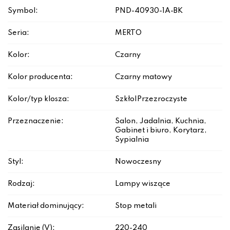
Symbol:
PND-40930-1A-BK
Seria:
MERTO
Kolor:
Czarny
Kolor producenta:
Czarny matowy
Kolor/typ klosza:
Szkło|Przezroczyste
Przeznaczenie:
Salon, Jadalnia, Kuchnia,
Gabinet i biuro, Korytarz,
Sypialnia
Styl:
Nowoczesny
Rodzaj:
Lampy wiszące
Materiał dominujący:
Stop metali
Zasilanie (V):
220-240