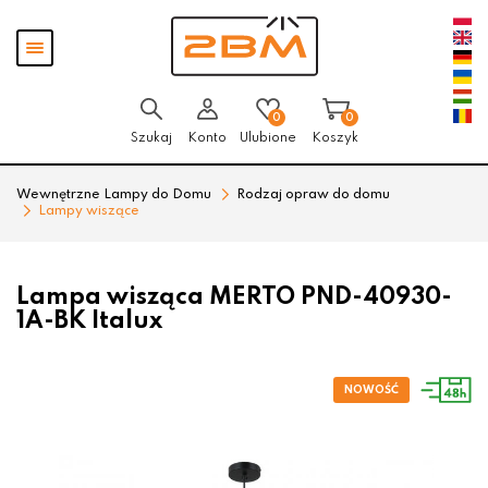
Przejdź
Przejdź
Pokaż
do menu
do
menu
głównego
menu
w
stopce
0
0
Szukaj
Konto
Ulubione
Koszyk
Wewnętrzne Lampy do Domu
Rodzaj opraw do domu
Lampy wiszące
Lampa wisząca MERTO PND-40930-
1A-BK Italux