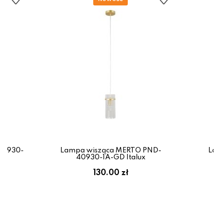
40930-
Lampa wisząca MERTO PND-
Lam
40930-1A-GD Italux
130.00 zł