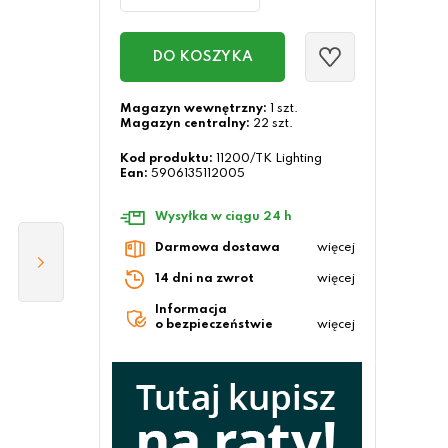
DO KOSZYKA
Magazyn wewnętrzny:
1 szt.
Magazyn centralny:
22 szt.
Kod produktu:
11200/TK Lighting
Ean:
5906135112005
Wysyłka w ciągu 24 h
Darmowa dostawa
więcej
14 dni na zwrot
więcej
Informacja
o bezpieczeństwie
więcej