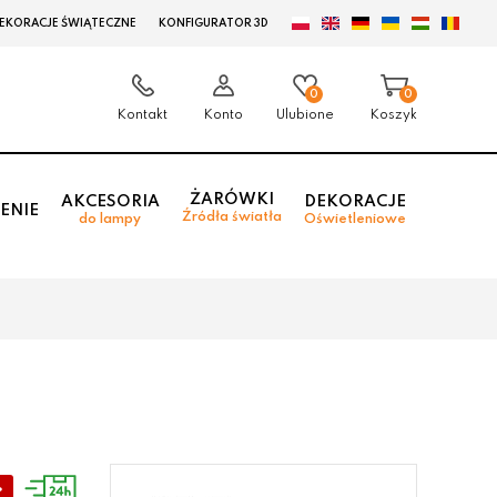
EKORACJE ŚWIĄTECZNE
KONFIGURATOR 3D
0
0
Kontakt
Konto
Ulubione
Koszyk
ŻARÓWKI
AKCESORIA
DEKORACJE
ENIE
Źródła światła
do lampy
Oświetleniowe
%