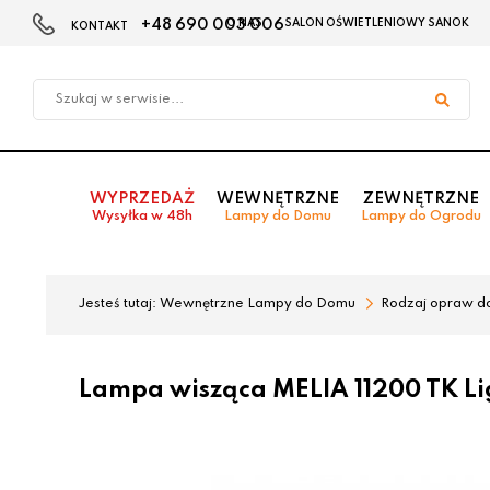
+48 690 003 006
O NAS
SALON OŚWIETLENIOWY SANOK
KONTAKT
Przejdź
Przejdź
do menu
do
głównego
menu
w
stopce
WYPRZEDAŻ
WEWNĘTRZNE
ZEWNĘTRZNE
Wysyłka w 48h
Lampy do Domu
Lampy do Ogrodu
Jesteś tutaj:
Wewnętrzne Lampy do Domu
Rodzaj opraw d
Lampa wisząca MELIA 11200 TK Li