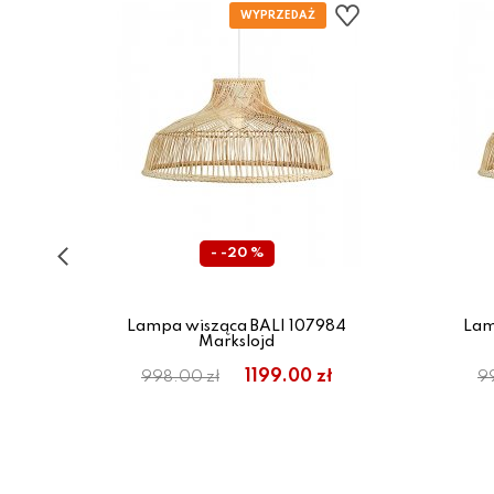
- -20 %
137
Lampa wisząca BALI 107984
Lam
Markslojd
1199.00 zł
998.00 zł
9