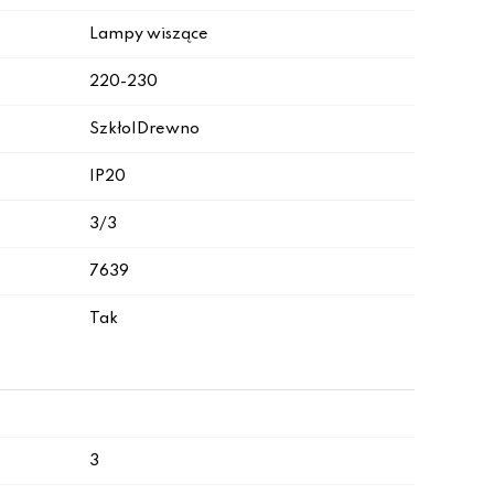
Lampy wiszące
220-230
Szkło|Drewno
IP20
3/3
7639
Tak
3