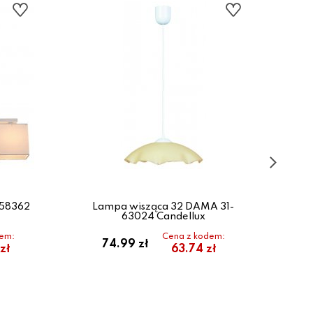
-58362
Lampa wisząca 32 DAMA 31-
La
63024 Candellux
dem:
Cena z kodem:
74.99 zł
zł
63.74 zł