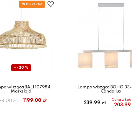
- -20 %
pa wisząca BALI 107984
Lampa wisząca BOHO 33
Markslojd
Candellux
Cena z ko
1199.00 zł
98.00 zł
239.99 zł
203.99 