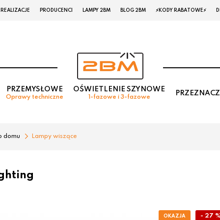
REALIZACJE
PRODUCENCI
LAMPY 2BM
BLOG 2BM
⚡KODY RABATOWE⚡
D
PRZEMYSŁOWE
OŚWIETLENIE SZYNOWE
PRZEZNACZ
Oprawy techniczne
1-fazowe i 3-fazowe
o domu
Lampy wiszące
ghting
- 27 