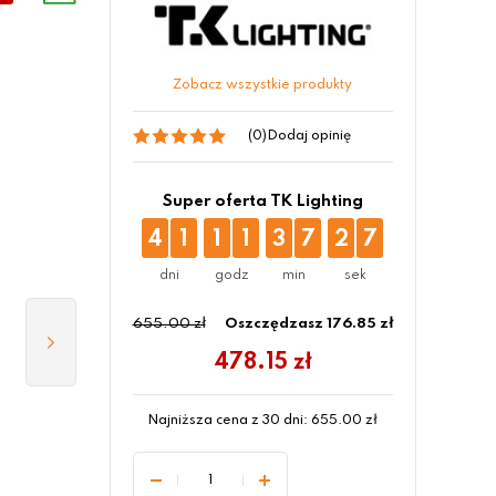
Zobacz wszystkie produkty
(0)
Dodaj opinię
Super oferta TK Lighting
4
1
1
1
3
7
2
7
655.00 zł
Oszczędzasz 176.85 zł
478.15
zł
Najniższa cena z 30 dni:
655.00
zł