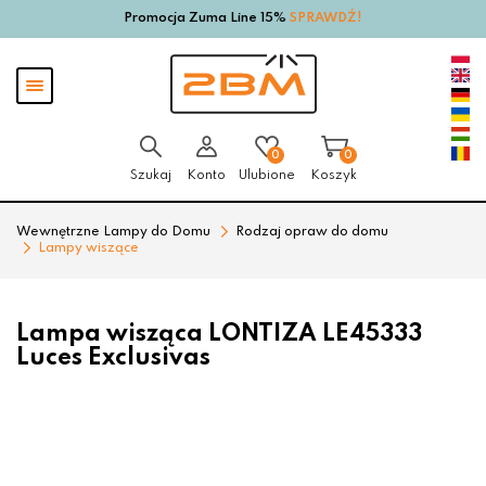
Promocja Zuma Line 15%
SPRAWDŹ!
Przejdź
Przejdź
do menu
do
głównego
menu
Pokaż
w
menu
stopce
0
0
Szukaj
Konto
Ulubione
Koszyk
Wewnętrzne Lampy do Domu
Rodzaj opraw do domu
Lampy wiszące
Lampa wisząca LONTIZA LE45333
Luces Exclusivas