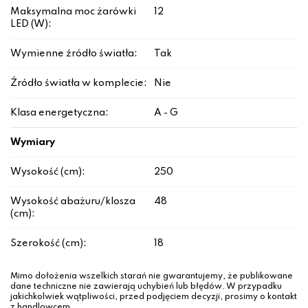
Maksymalna moc żarówki
12
LED (W):
Wymienne źródło światła:
Tak
Źródło światła w komplecie:
Nie
Klasa energetyczna:
A - G
Wymiary
Wysokość (cm):
250
Wysokość abażuru/klosza
48
(cm):
Szerokość (cm):
18
Mimo dołożenia wszelkich starań nie gwarantujemy, że publikowane
dane techniczne nie zawierają uchybień lub błędów. W przypadku
jakichkolwiek wątpliwości, przed podjęciem decyzji, prosimy o kontakt
z handlowcem.