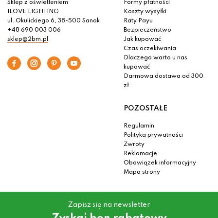
Sklep z oświetleniem
Formy płatności
ILOVE LIGHTING
Koszty wysyłki
ul. Okulickiego 6, 38-500 Sanok
Raty Payu
+48 690 003 006
Bezpieczeństwo
sklep@2bm.pl
Jak kupować
Czas oczekiwania
Dlaczego warto u nas
kupować
Darmowa dostawa od 300
zł
POZOSTAŁE
Regulamin
Polityka prywatności
Zwroty
Reklamacje
Obowiązek informacyjny
Mapa strony
Zapisz się na newsletter