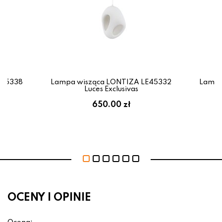
E45338
Lampa wisząca LONTIZA LE45332
Lampa
Luces Exclusivas
650.00 zł
OCENY I OPINIE