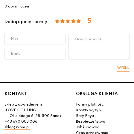
0 opinii i ocen
5
Dodaj opinię i ocenę:
WYŚLIJ
KONTAKT
OBSŁUGA KLIENTA
Sklep z oświetleniem
Formy płatności
ILOVE LIGHTING
Koszty wysyłki
ul. Okulickiego 6, 38-500 Sanok
Raty Payu
+48 690 003 006
Bezpieczeństwo
sklep@2bm.pl
Jak kupować
Czas oczekiwania