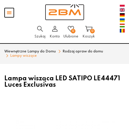
Przejdź
Przejdź
Pokaż
do menu
do
menu
głównego
menu
w
stopce
0
0
Szukaj
Konto
Ulubione
Koszyk
Wewnętrzne Lampy do Domu
Rodzaj opraw do domu
Lampy wiszące
Lampa wisząca LED SATIPO LE44471
Luces Exclusivas