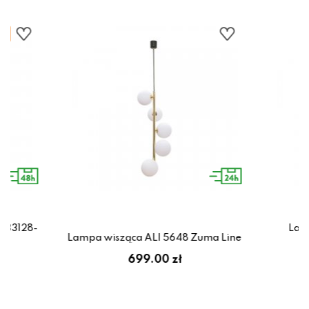
433128-
Lamp
Lampa wisząca ALI 5648 Zuma Line
ł
699.00 zł