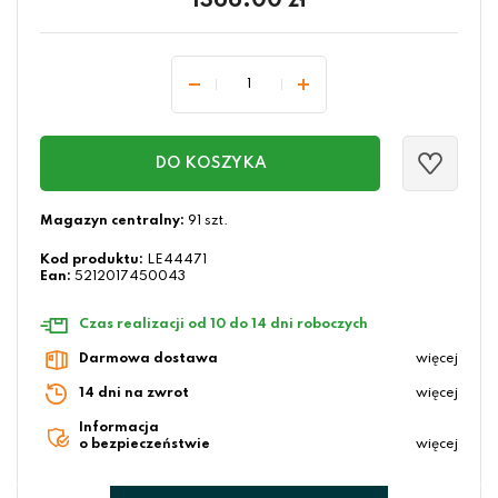
1366.00
zł
DO KOSZYKA
Magazyn centralny:
91 szt.
Kod produktu:
LE44471
Ean:
5212017450043
Czas realizacji od 10 do 14 dni roboczych
Darmowa dostawa
więcej
14 dni na zwrot
więcej
Informacja
o bezpieczeństwie
więcej