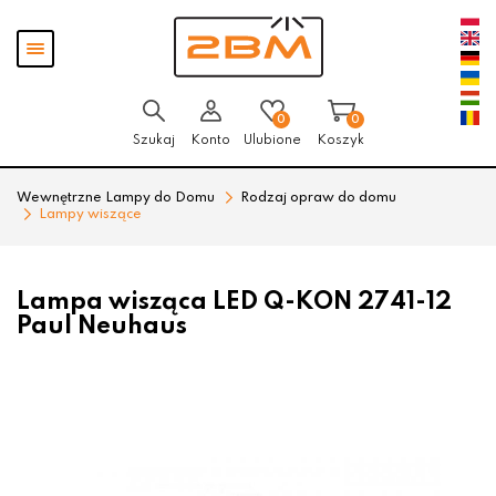
Przejdź
Przejdź
Pokaż
do menu
do
menu
głównego
menu
w
stopce
0
0
Szukaj
Konto
Ulubione
Koszyk
Wewnętrzne Lampy do Domu
Rodzaj opraw do domu
Lampy wiszące
Lampa wisząca LED Q-KON 2741-12
Paul Neuhaus