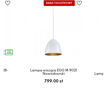
0528-
Lampa wisząca EGG M 9021
e
Nowodvorski
Lampa 
799.00 zł