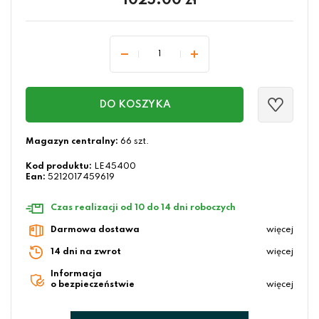
1025.00
zł
DO KOSZYKA
Magazyn centralny:
66 szt.
Kod produktu:
LE45400
Ean:
5212017459619
Czas realizacji od 10 do 14 dni roboczych
Darmowa dostawa
więcej
14 dni na zwrot
więcej
Informacja
o bezpieczeństwie
więcej