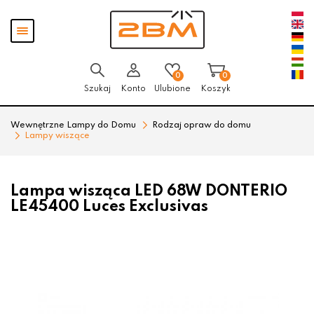
Przejdź
Przejdź
Pokaż
do menu
do
menu
głównego
menu
w
stopce
0
0
Szukaj
Konto
Ulubione
Koszyk
Wewnętrzne Lampy do Domu
Rodzaj opraw do domu
Lampy wiszące
Lampa wisząca LED 68W DONTERIO
LE45400 Luces Exclusivas