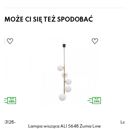
MOŻE CI SIĘ TEŻ SPODOBAĆ
433128-
Lamp
Lampa wisząca ALI 5648 Zuma Line