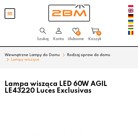
Przejdź
Przejdź
Pokaż
do menu
do
menu
głównego
menu
w
stopce
0
0
Szukaj
Konto
Ulubione
Koszyk
Wewnętrzne Lampy do Domu
Rodzaj opraw do domu
Lampy wiszące
Lampa wisząca LED 60W AGIL
LE43220 Luces Exclusivas