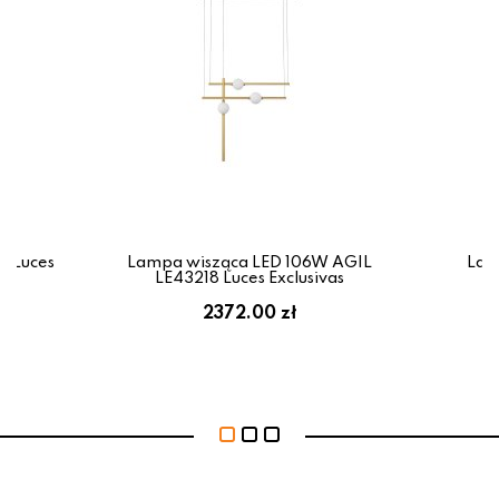
1 Luces
Lampa wisząca LED 106W AGIL
Lam
LE43218 Luces Exclusivas
L
2372.00 zł