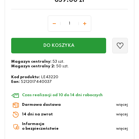
659.00
zł
DO KOSZYKA
Magazyn centralny:
53 szt.
Magazyn centralny 2:
50 szt.
Kod produktu:
LE43220
Ean:
5212017440037
Czas realizacji od 10 do 14 dni roboczych
Darmowa dostawa
więcej
14 dni na zwrot
więcej
Informacja
o bezpieczeństwie
więcej