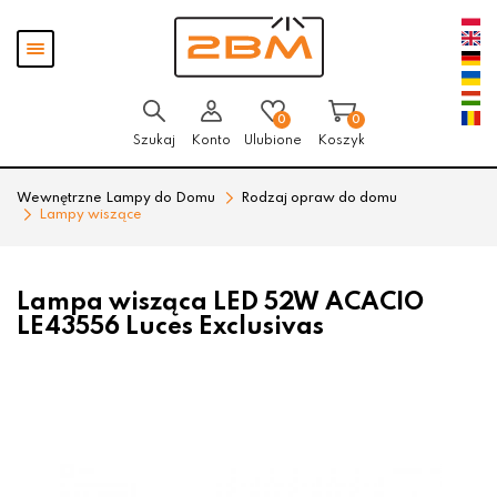
Przejdź
Przejdź
Pokaż
do menu
do
menu
głównego
menu
w
stopce
0
0
Szukaj
Konto
Ulubione
Koszyk
Wewnętrzne Lampy do Domu
Rodzaj opraw do domu
Lampy wiszące
Lampa wisząca LED 52W ACACIO
LE43556 Luces Exclusivas