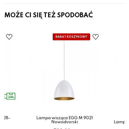
MOŻE CI SIĘ TEŻ SPODOBAĆ
0528-
Lampa wisząca EGG M 9021
e
Nowodvorski
Lampa 