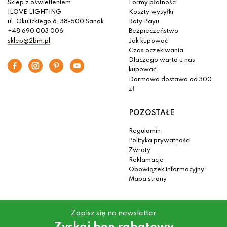
Sklep z oświetleniem
Formy płatności
ILOVE LIGHTING
Koszty wysyłki
ul. Okulickiego 6, 38-500 Sanok
Raty Payu
+48 690 003 006
Bezpieczeństwo
sklep@2bm.pl
Jak kupować
Czas oczekiwania
Dlaczego warto u nas
kupować
Darmowa dostawa od 300
zł
POZOSTAŁE
Regulamin
Polityka prywatności
Zwroty
Reklamacje
Obowiązek informacyjny
Mapa strony
Zapisz się na newsletter