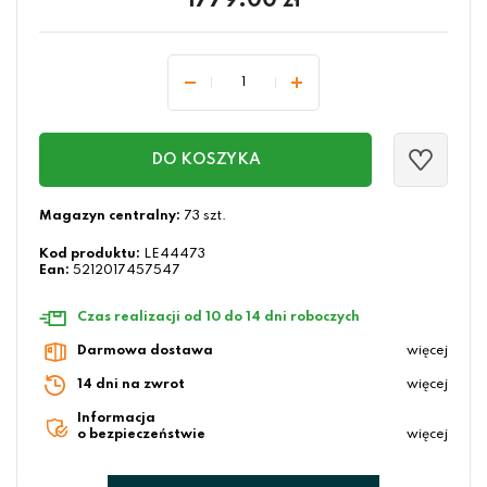
1779.00
zł
DO KOSZYKA
Magazyn centralny:
73 szt.
Kod produktu:
LE44473
Ean:
5212017457547
Czas realizacji od 10 do 14 dni roboczych
Darmowa dostawa
więcej
14 dni na zwrot
więcej
Informacja
o bezpieczeństwie
więcej