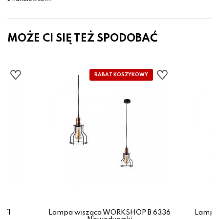
MOŻE CI SIĘ TEŻ SPODOBAĆ
671
Lampa wisząca WORKSHOP B 6336
Lampa