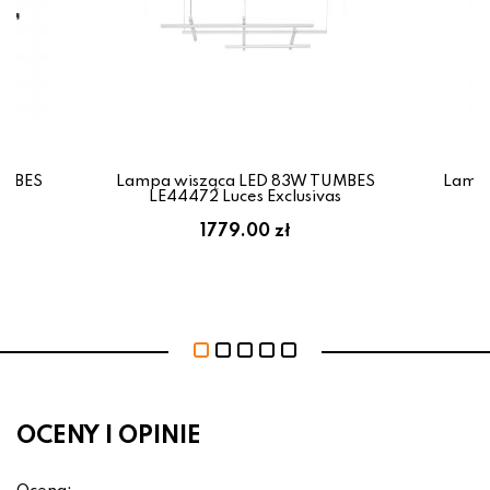
UMBES
Lampa wisząca LED 83W TUMBES
Lampa
as
LE44472 Luces Exclusivas
L
1779.00 zł
OCENY I OPINIE