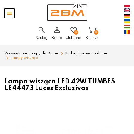
Przejdź
Przejdź
Pokaż
do menu
do
menu
głównego
menu
w
stopce
0
0
Szukaj
Konto
Ulubione
Koszyk
Wewnętrzne Lampy do Domu
Rodzaj opraw do domu
Lampy wiszące
Lampa wisząca LED 42W TUMBES
LE44473 Luces Exclusivas