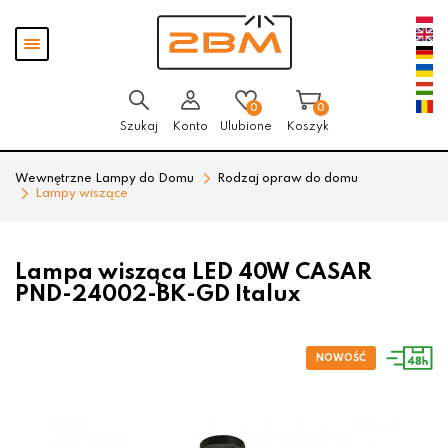
Przejdź
Przejdź
Pokaż
do menu
do
menu
głównego
menu
w
stopce
0
0
Szukaj
Konto
Ulubione
Koszyk
Wewnętrzne Lampy do Domu
Rodzaj opraw do domu
Lampy wiszące
Lampa wisząca LED 40W CASAR
PND-24002-BK-GD Italux