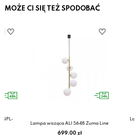
MOŻE CI SIĘ TEŻ SPODOBAĆ
 PNPL-
Lamp
Lampa wisząca ALI 5648 Zuma Line
zł
699.00 zł