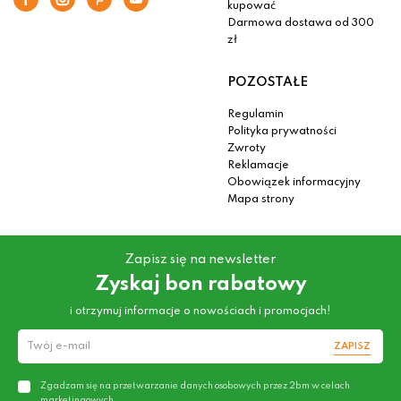
kupować
Darmowa dostawa od 300
zł
POZOSTAŁE
Regulamin
Polityka prywatności
Zwroty
Reklamacje
Obowiązek informacyjny
Mapa strony
Zapisz się na newsletter
Zyskaj bon rabatowy
i otrzymuj informacje o nowościach i promocjach!
ZAPISZ
Zgadzam się na przetwarzanie danych osobowych przez 2bm w celach
marketingowych.