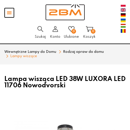
Przejdź
Przejdź
Pokaż
do menu
do
menu
głównego
menu
w
stopce
0
0
Szukaj
Konto
Ulubione
Koszyk
Wewnętrzne Lampy do Domu
Rodzaj opraw do domu
Lampy wiszące
Lampa wisząca LED 38W LUXORA LED
11706 Nowodvorski