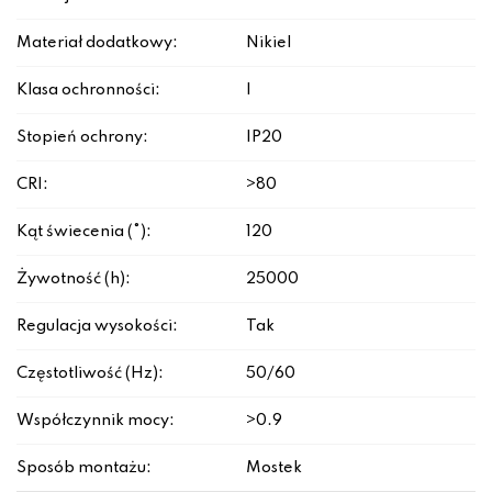
Materiał dodatkowy:
Nikiel
Klasa ochronności:
I
Stopień ochrony:
IP20
CRI:
>80
Kąt świecenia (°):
120
Żywotność (h):
25000
Regulacja wysokości:
Tak
Częstotliwość (Hz):
50/60
Współczynnik mocy:
>0.9
Sposób montażu:
Mostek