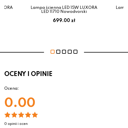
LUXORA
Lampa ścienna LED 15W LUXORA
Lampa
i
LED 11710 Nowodvorski
699.00 zł
OCENY I OPINIE
Ocena:
0.00
0 opinii i ocen