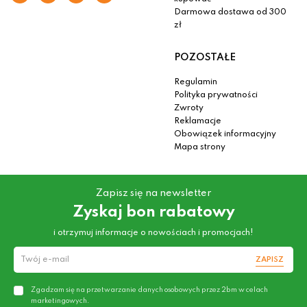
Darmowa dostawa od 300
zł
POZOSTAŁE
Regulamin
Polityka prywatności
Zwroty
Reklamacje
Obowiązek informacyjny
Mapa strony
Zapisz się na newsletter
Zyskaj bon rabatowy
i otrzymuj informacje o nowościach i promocjach!
ZAPISZ
Zgadzam się na przetwarzanie danych osobowych przez 2bm w celach
marketingowych.