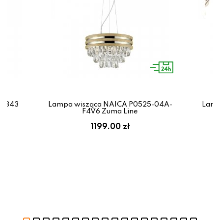
96343
Lampa wisząca NAICA P0525-04A-
Lamp
F4V6 Zuma Line
1199.00 zł